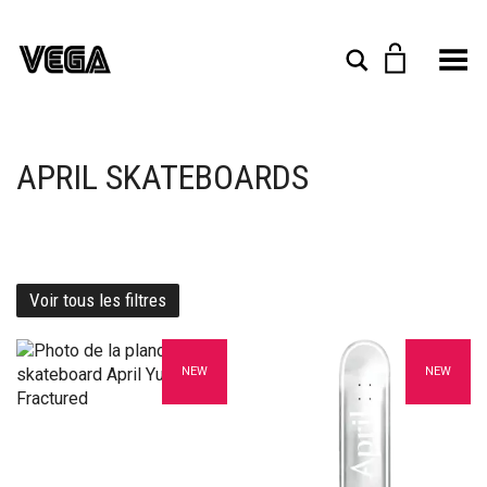
Toggle Menu
Rechercher
APRIL SKATEBOARDS
Voir tous les filtres
Ajouter à mes favoris
Ajouter à mes favoris
NEW
NEW