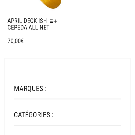
LA
PAGE
PAGE
DU
DU
PRODUIT
APRIL DECK ISH
PRODUIT
CEPEDA ALL NET
CE
PRODUIT
70,00
€
A
PLUSIEURS
VARIATIONS.
LES
OPTIONS
PEUVENT
ÊTRE
MARQUES :
CHOISIES
SUR
LA
PAGE
CATÉGORIES :
DU
PRODUIT