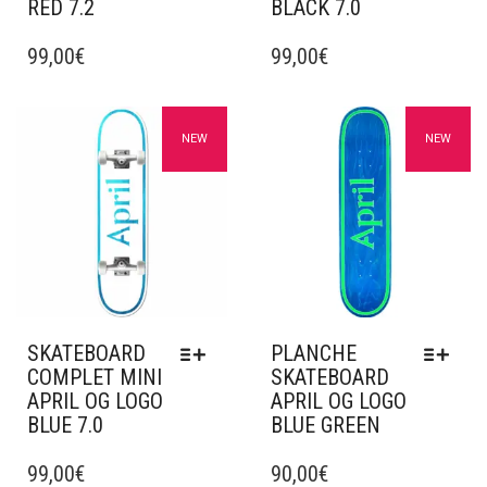
RED 7.2
BLACK 7.0
CE
CE
PRODUIT
99,00
€
PRODUIT
99,00
€
A
A
PLUSIEURS
PLUSIEURS
VARIATIONS.
VARIATIONS.
Ajouter à mes favoris
Ajouter à mes favoris
NEW
NEW
LES
LES
OPTIONS
OPTIONS
PEUVENT
PEUVENT
ÊTRE
ÊTRE
CHOISIES
CHOISIES
SUR
SUR
LA
LA
PAGE
PAGE
DU
DU
SKATEBOARD
PLANCHE
PRODUIT
PRODUIT
COMPLET MINI
SKATEBOARD
APRIL OG LOGO
APRIL OG LOGO
BLUE 7.0
BLUE GREEN
CE
CE
PRODUIT
99,00
€
PRODUIT
90,00
€