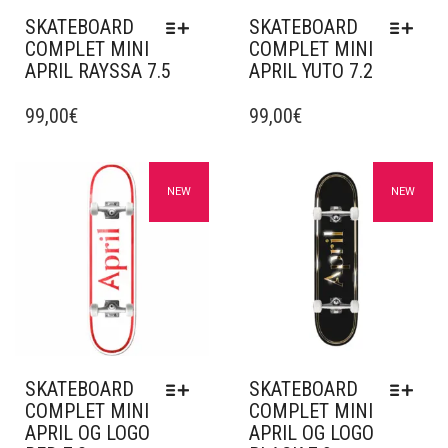
DU
DU
SKATEBOARD
SKATEBOARD
PRODUIT
PRODUIT
COMPLET MINI
COMPLET MINI
APRIL RAYSSA 7.5
APRIL YUTO 7.2
CE
CE
PRODUIT
99,00
€
PRODUIT
99,00
€
A
A
PLUSIEURS
PLUSIEURS
VARIATIONS.
VARIATIONS.
Ajouter à mes favoris
Ajouter à mes favoris
NEW
NEW
LES
LES
OPTIONS
OPTIONS
PEUVENT
PEUVENT
ÊTRE
ÊTRE
CHOISIES
CHOISIES
SUR
SUR
LA
LA
PAGE
PAGE
DU
DU
SKATEBOARD
SKATEBOARD
PRODUIT
PRODUIT
COMPLET MINI
COMPLET MINI
APRIL OG LOGO
APRIL OG LOGO