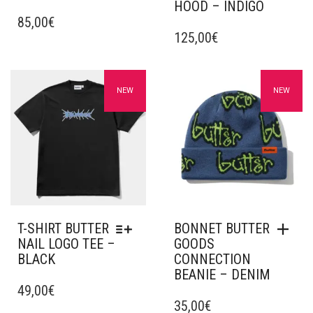
HOOD – INDIGO
CE
PRODUIT
85,00
€
CE
A
PRODUIT
125,00
€
PLUSIEURS
A
VARIATIONS.
PLUSIEURS
LES
VARIATIONS.
Ajouter à mes favoris
Ajouter à mes favoris
NEW
NEW
OPTIONS
LES
PEUVENT
OPTIONS
ÊTRE
PEUVENT
CHOISIES
ÊTRE
SUR
CHOISIES
LA
SUR
PAGE
LA
DU
PAGE
PRODUIT
DU
T-SHIRT BUTTER
BONNET BUTTER
PRODUIT
NAIL LOGO TEE –
GOODS
BLACK
CONNECTION
BEANIE – DENIM
CE
PRODUIT
49,00
€
A
35,00
€