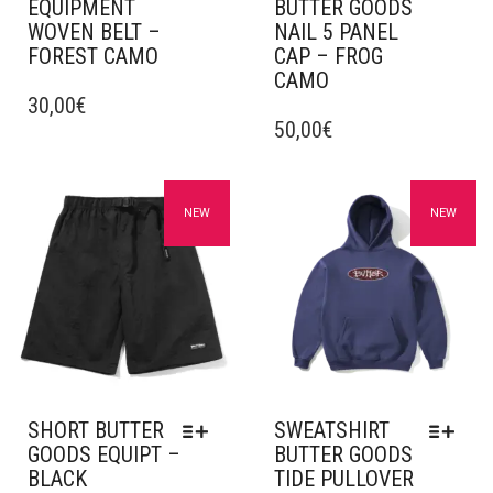
EQUIPMENT
BUTTER GOODS
WOVEN BELT –
NAIL 5 PANEL
FOREST CAMO
CAP – FROG
CAMO
30,00
€
50,00
€
Ajouter à mes favoris
Ajouter à mes favoris
NEW
NEW
SHORT BUTTER
SWEATSHIRT
GOODS EQUIPT –
BUTTER GOODS
BLACK
TIDE PULLOVER