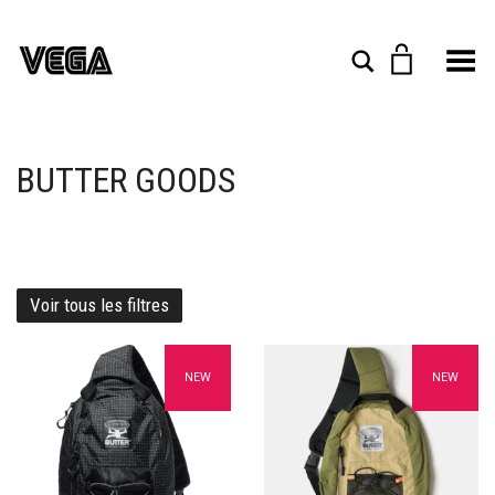
Toggle Menu
Rechercher
BUTTER GOODS
Voir tous les filtres
Ajouter à mes favoris
Ajouter à mes favoris
NEW
NEW