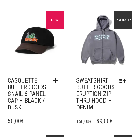
PLUSIEURS
VARIATIONS.
LES
Ajouter à mes favoris
Ajouter à mes favoris
PROMO !
NEW
OPTIONS
PEUVENT
ÊTRE
CHOISIES
SUR
LA
PAGE
DU
PRODUIT
CASQUETTE
SWEATSHIRT
BUTTER GOODS
BUTTER GOODS
SNAIL 6 PANEL
ERUPTION ZIP-
CAP – BLACK /
THRU HOOD –
DUSK
DENIM
CE
LE
LE
50,00
€
PRODUIT
89,00
€
150,00
€
A
PRIX
PRIX
PLUSIEURS