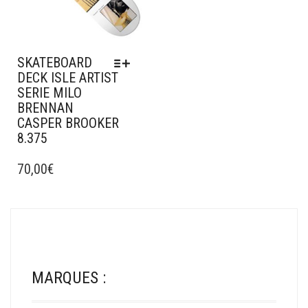
SKATEBOARD
DECK ISLE ARTIST
SERIE MILO
BRENNAN
CASPER BROOKER
8.375
CE
PRODUIT
70,00
€
A
PLUSIEURS
VARIATIONS.
LES
OPTIONS
PEUVENT
ÊTRE
MARQUES :
CHOISIES
SUR