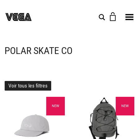
Toggle Menu
Rechercher
POLAR SKATE CO
Voir tous les filtres
Ajouter à mes favoris
Ajouter à mes favoris
NEW
NEW