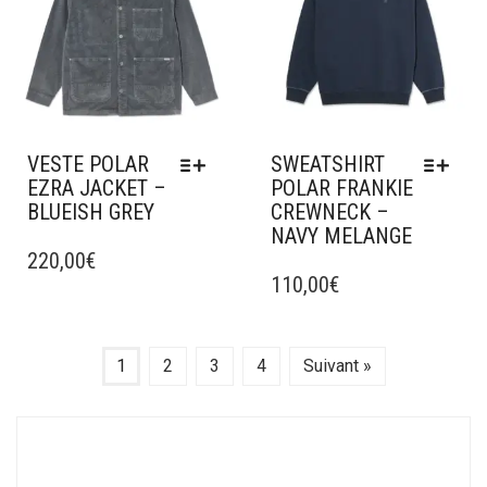
PEUVENT
ÊTRE
CHOISIES
SUR
LA
PAGE
DU
VESTE POLAR
SWEATSHIRT
PRODUIT
EZRA JACKET –
POLAR FRANKIE
BLUEISH GREY
CREWNECK –
NAVY MELANGE
CE
PRODUIT
220,00
€
CE
A
PRODUIT
110,00
€
PLUSIEURS
A
VARIATIONS.
PLUSIEURS
LES
VARIATIONS.
1
2
3
4
Suivant »
OPTIONS
LES
PEUVENT
OPTIONS
ÊTRE
PEUVENT
CHOISIES
ÊTRE
SUR
CHOISIES