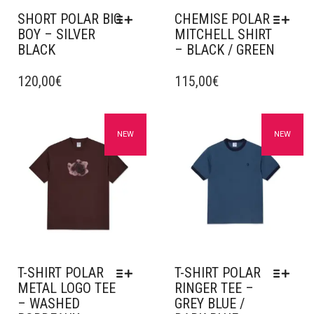
SHORT POLAR BIG
CHEMISE POLAR
BOY – SILVER
MITCHELL SHIRT
BLACK
– BLACK / GREEN
CE
CE
PRODUIT
120,00
€
PRODUIT
115,00
€
A
A
PLUSIEURS
PLUSIEURS
VARIATIONS.
VARIATIONS.
Ajouter à mes favoris
Ajouter à mes favoris
NEW
NEW
LES
LES
OPTIONS
OPTIONS
PEUVENT
PEUVENT
ÊTRE
ÊTRE
CHOISIES
CHOISIES
SUR
SUR
LA
LA
PAGE
PAGE
DU
DU
T-SHIRT POLAR
T-SHIRT POLAR
PRODUIT
PRODUIT
METAL LOGO TEE
RINGER TEE –
– WASHED
GREY BLUE /