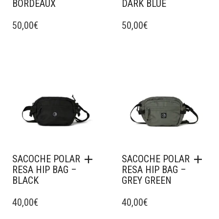
BORDEAUX
DARK BLUE
CE
CE
PRODUIT
50,00
€
PRODUIT
50,00
€
A
A
PLUSIEURS
PLUSIEURS
VARIATIONS.
VARIATIONS.
Ajouter à mes favoris
Ajouter à mes favoris
LES
LES
OPTIONS
OPTIONS
PEUVENT
PEUVENT
ÊTRE
ÊTRE
CHOISIES
CHOISIES
SUR
SUR
LA
LA
PAGE
PAGE
DU
DU
SACOCHE POLAR
SACOCHE POLAR
PRODUIT
PRODUIT
RESA HIP BAG –
RESA HIP BAG –
BLACK
GREY GREEN
40,00
€
40,00
€