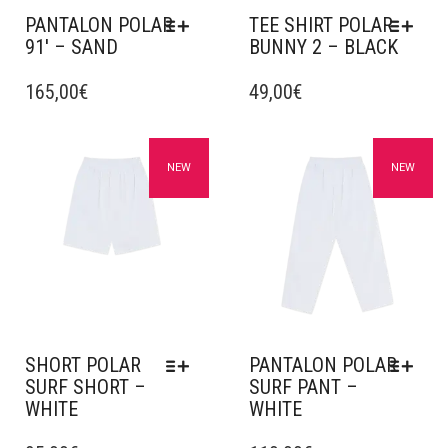
DU
DU
PANTALON POLAR
TEE SHIRT POLAR
PRODUIT
PRODUIT
91′ – SAND
BUNNY 2 – BLACK
CE
CE
PRODUIT
165,00
€
PRODUIT
49,00
€
A
A
PLUSIEURS
PLUSIEURS
VARIATIONS.
VARIATIONS.
Ajouter à mes favoris
Ajouter à mes favoris
NEW
NEW
LES
LES
OPTIONS
OPTIONS
PEUVENT
PEUVENT
ÊTRE
ÊTRE
CHOISIES
CHOISIES
SUR
SUR
LA
LA
PAGE
PAGE
DU
DU
SHORT POLAR
PANTALON POLAR
PRODUIT
PRODUIT
SURF SHORT –
SURF PANT –
WHITE
WHITE
CE
CE