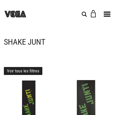
Toggle Menu
Rechercher
SHAKE JUNT
Voir tous les filtres
Ajouter à mes favoris
Ajouter à mes favoris