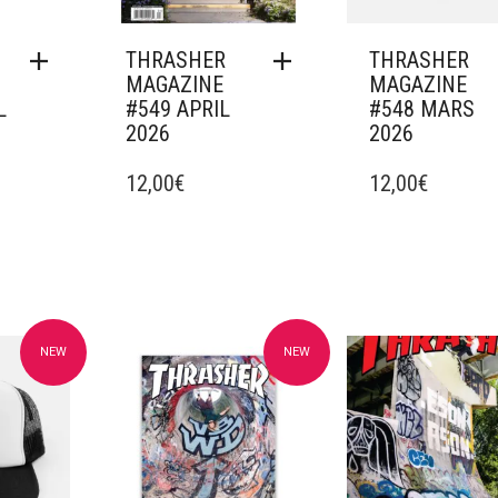
THRASHER
THRASHER
MAGAZINE
MAGAZINE
L
#549 APRIL
#548 MARS
2026
2026
12,00
€
12,00
€
NEW
NEW
avoris
Ajouter à mes favoris
Ajouter à mes fav