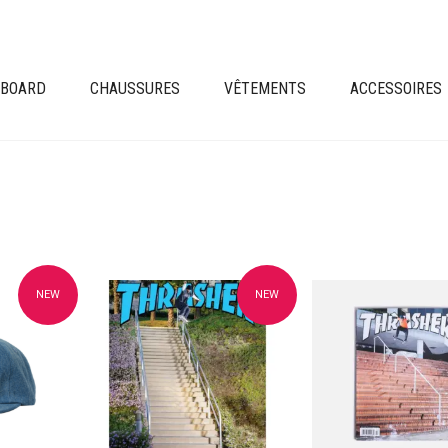
EBOARD
CHAUSSURES
VÊTEMENTS
ACCESSOIRES
NEW
NEW
avoris
Ajouter à mes favoris
Ajouter à mes fav