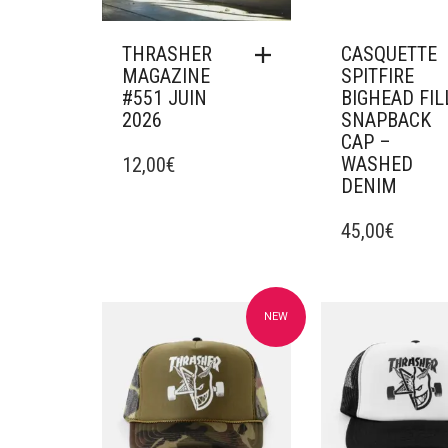
THRASHER
CASQUETTE
MAGAZINE
SPITFIRE
#551 JUIN
BIGHEAD FIL
2026
SNAPBACK
CAP –
WASHED
12,00
€
DENIM
45,00
€
NEW
Ajouter à mes favoris
Ajouter à mes f