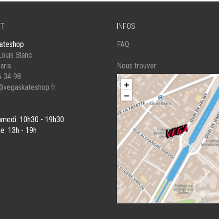
T
INFOS
ateshop
FAQ
ouis Blanc
aris
Nous trouver
6 34 98
@vegaskateshop.fr
amedi: 10h30 - 19h30
e: 13h - 19h