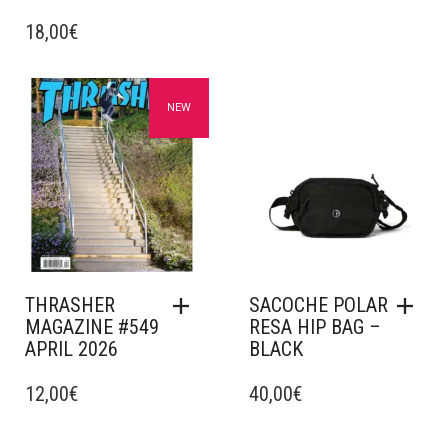
18,00
€
Ajouter à mes favoris
Ajouter à mes favoris
NEW
THRASHER
SACOCHE POLAR
MAGAZINE #549
RESA HIP BAG –
APRIL 2026
BLACK
12,00
€
40,00
€