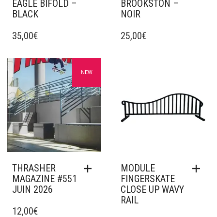
EAGLE BIFOLD –
BROOKSTON –
BLACK
NOIR
35,00
€
25,00
€
Ajouter à mes favoris
Ajouter à mes favoris
NEW
THRASHER
MODULE
MAGAZINE #551
FINGERSKATE
JUIN 2026
CLOSE UP WAVY
RAIL
12,00
€