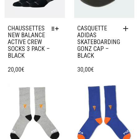
CHAUSSETTES
CASQUETTE
NEW BALANCE
ADIDAS
ACTIVE CREW
SKATEBOARDING
SOCKS 3 PACK –
GONZ CAP –
BLACK
BLACK
CE
PRODUIT
20,00
€
30,00
€
A
PLUSIEURS
VARIATIONS.
Ajouter à mes favoris
Ajouter à mes favoris
LES
OPTIONS
PEUVENT
ÊTRE
CHOISIES
SUR
LA