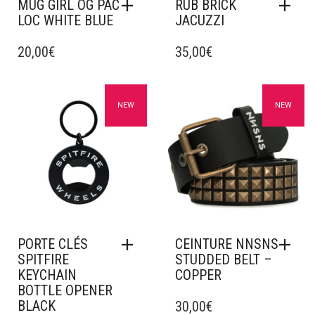
MUG GIRL OG PAC
RUB BRICK
LOC WHITE BLUE
JACUZZI
20,00
€
35,00
€
Ajouter à mes favoris
Ajouter à mes favoris
NEW
NEW
PORTE CLÉS
CEINTURE NNSNS
SPITFIRE
STUDDED BELT –
KEYCHAIN
COPPER
BOTTLE OPENER
BLACK
30,00
€