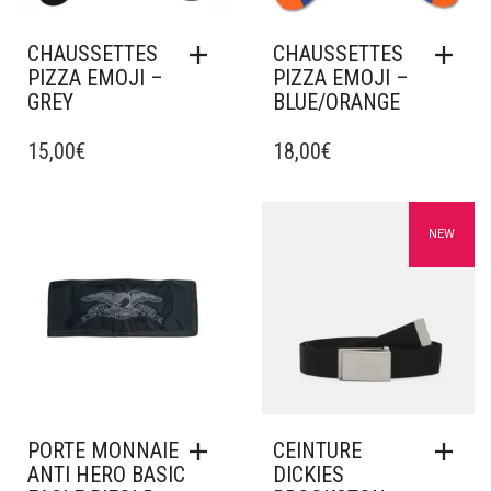
PAGE
DU
CHAUSSETTES
CHAUSSETTES
PRODUIT
PIZZA EMOJI –
PIZZA EMOJI –
GREY
BLUE/ORANGE
15,00
€
18,00
€
Ajouter à mes favoris
Ajouter à mes favoris
NEW
PORTE MONNAIE
CEINTURE
ANTI HERO BASIC
DICKIES