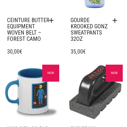
CEINTURE BUTTER
GOURDE
EQUIPMENT
KROOKED GONZ
WOVEN BELT –
SWEATPANTS
FOREST CAMO
32OZ
30,00
€
35,00
€
Ajouter à mes favoris
Ajouter à mes favoris
NEW
NEW