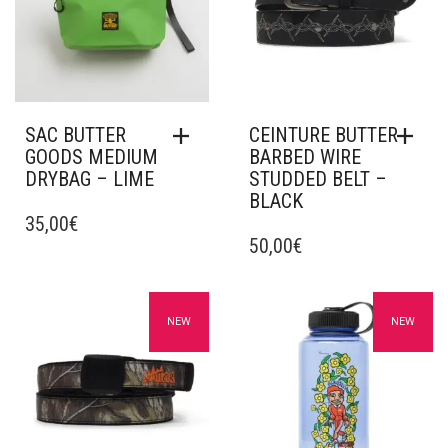
SAC BUTTER
CEINTURE BUTTER
GOODS MEDIUM
BARBED WIRE
DRYBAG – LIME
STUDDED BELT –
BLACK
35,00
€
50,00
€
Ajouter à mes favoris
Ajouter à mes favoris
NEW
NEW