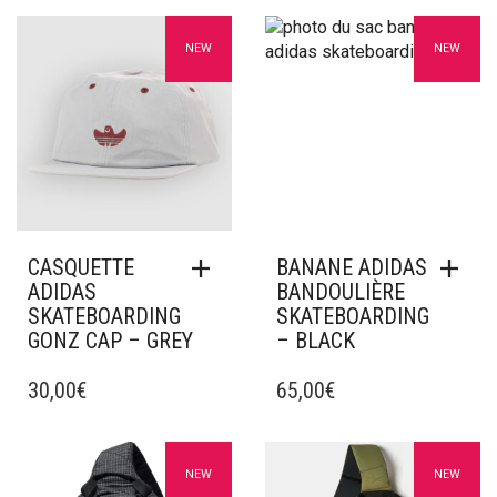
Ajouter à mes favoris
Ajouter à mes favoris
NEW
NEW
CASQUETTE
BANANE ADIDAS
ADIDAS
BANDOULIÈRE
SKATEBOARDING
SKATEBOARDING
GONZ CAP – GREY
– BLACK
30,00
€
65,00
€
Ajouter à mes favoris
Ajouter à mes favoris
NEW
NEW