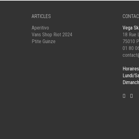
DU
DU
PRODUIT
PRODUIT
ARTICLES
CONTAC
Aperitivo
Vega Sk
Vans Shop Riot 2024
18 Rue L
Ptite Guinze
75010 P
01 80 0
contact
Horaires
Lundi/S
Dimanch