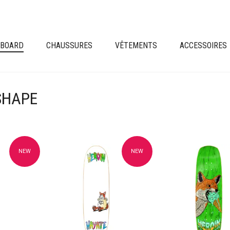
EBOARD
CHAUSSURES
VÊTEMENTS
ACCESSOIRES
SHAPE
NEW
NEW
avoris
Ajouter à mes favoris
Ajouter à mes fav