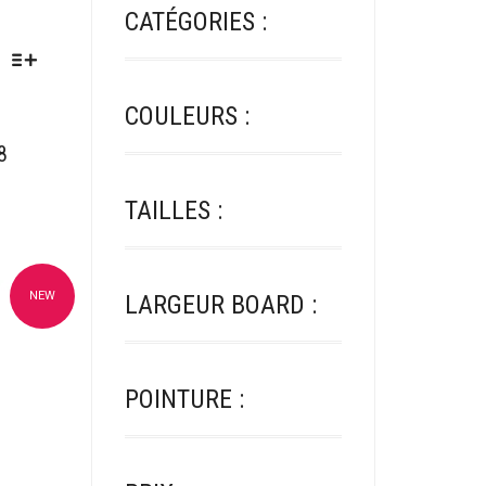
CATÉGORIES :
COULEURS :
8
TAILLES :
NEW
LARGEUR BOARD :
oris
POINTURE :