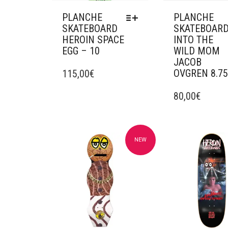
PLANCHE
PLANCHE
SKATEBOARD
SKATEBOAR
HEROIN SPACE
INTO THE
EGG – 10
WILD MOM
JACOB
CE
OVGREN 8.7
PRODUIT
115,00
€
A
CE
PLUSIEURS
PRODUIT
80,00
€
VARIATIONS.
A
LES
PLUSIEURS
OPTIONS
VARIATIONS.
PEUVENT
LES
NEW
Ajouter à mes favoris
Ajouter à mes f
ÊTRE
OPTIONS
CHOISIES
PEUVENT
SUR
ÊTRE
LA
CHOISIES
PAGE
SUR
DU
LA
PRODUIT
PAGE