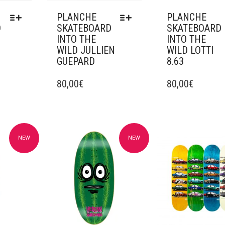
DU
PRODUIT
PLANCHE
PLANCHE
D
SKATEBOARD
SKATEBOARD
INTO THE
INTO THE
WILD JULLIEN
WILD LOTTI
GUEPARD
8.63
5
CE
CE
PRODUIT
80,00
€
PRODUIT
80,00
€
A
A
PLUSIEURS
PLUSIEURS
VARIATIONS.
VARIATIONS.
LES
LES
OPTIONS
OPTIONS
NEW
NEW
avoris
Ajouter à mes favoris
Ajouter à mes fav
PEUVENT
PEUVENT
ÊTRE
ÊTRE
CHOISIES
CHOISIES
SUR
SUR
LA
LA
PAGE
PAGE
DU
DU