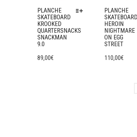
DU
PRODUIT
PLANCHE
PLANCHE
SKATEBOARD
SKATEBOAR
KROOKED
HEROIN
QUARTERSNACKS
NIGHTMARE
SNACKMAN
ON EGG
9.0
STREET
CE
CE
PRODUIT
89,00
€
PRODUIT
110,00
€
A
A
PLUSIEURS
PLUSIEURS
VARIATIONS.
VARIATIONS.
LES
LES
OPTIONS
OPTIONS
PEUVENT
PEUVENT
ÊTRE
ÊTRE
CHOISIES
CHOISIES
SUR
SUR
LA
LA
PAGE
PAGE