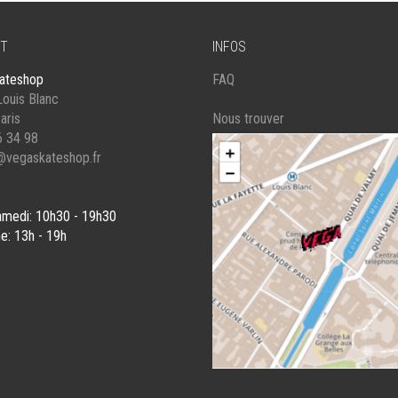
PRODUIT
DU
PRODUIT
T
INFOS
ateshop
FAQ
ouis Blanc
aris
Nous trouver
6 34 98
@vegaskateshop.fr
amedi: 10h30 - 19h30
e: 13h - 19h