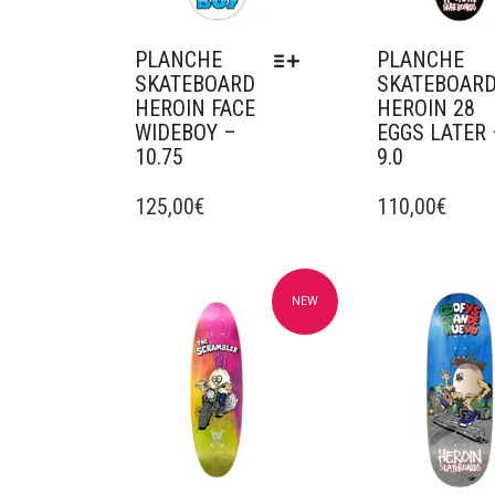
PLANCHE
PLANCHE
SKATEBOARD
SKATEBOAR
HEROIN FACE
HEROIN 28
WIDEBOY –
EGGS LATER 
10.75
9.0
CE
CE
PRODUIT
125,00
€
PRODUIT
110,00
€
A
A
PLUSIEURS
PLUSIEURS
VARIATIONS.
VARIATIONS.
LES
LES
NEW
Ajouter à mes favoris
Ajouter à mes f
OPTIONS
OPTIONS
PEUVENT
PEUVENT
ÊTRE
ÊTRE
CHOISIES
CHOISIES
SUR
SUR
LA
LA
PAGE
PAGE