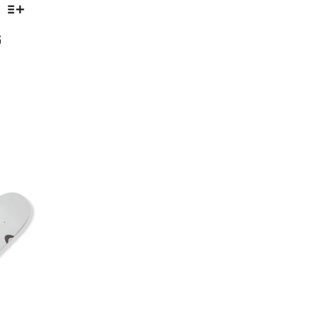
G
oris