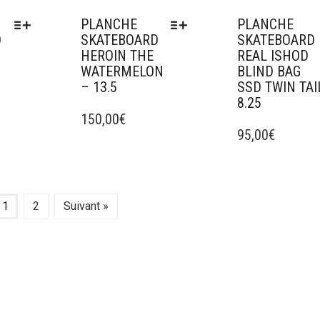
PRODUIT
PRODUIT
PLANCHE
PLANCHE
D
SKATEBOARD
SKATEBOARD
HEROIN THE
REAL ISHOD
WATERMELON
BLIND BAG
– 13.5
SSD TWIN TAI
8.25
CE
PRODUIT
150,00
€
CE
A
PRODUIT
95,00
€
PLUSIEURS
A
VARIATIONS.
PLUSIEURS
LES
VARIATIONS.
OPTIONS
LES
1
2
Suivant »
PEUVENT
OPTIONS
ÊTRE
PEUVENT
CHOISIES
ÊTRE
SUR
CHOISIES
LA
SUR
PAGE
LA
DU
PAGE