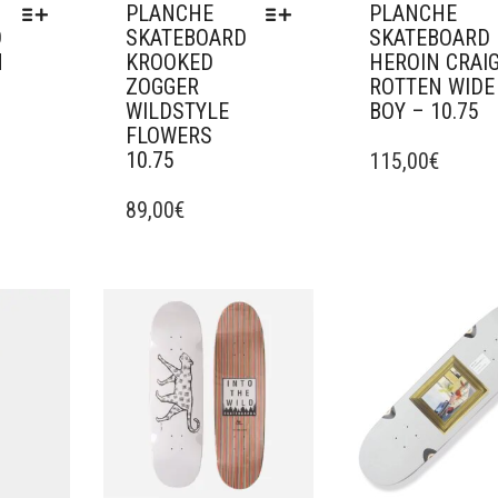
PRODUIT
PLANCHE
PLANCHE
D
SKATEBOARD
SKATEBOARD
N
KROOKED
HEROIN CRAI
ZOGGER
ROTTEN WIDE
5
WILDSTYLE
BOY – 10.75
FLOWERS
CE
10.75
PRODUIT
115,00
€
CE
A
PRODUIT
89,00
€
PLUSIEURS
A
VARIATIONS.
PLUSIEURS
LES
VARIATIONS.
OPTIONS
LES
PEUVENT
avoris
Ajouter à mes favoris
Ajouter à mes fav
OPTIONS
ÊTRE
PEUVENT
CHOISIES
ÊTRE
SUR
CHOISIES
LA
SUR
PAGE
LA
DU
PAGE
PRODUIT