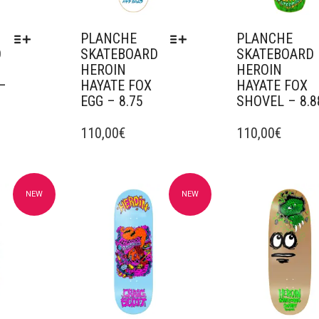
PLANCHE
PLANCHE
D
SKATEBOARD
SKATEBOARD
HEROIN
HEROIN
–
HAYATE FOX
HAYATE FOX
EGG – 8.75
SHOVEL – 8.8
CE
CE
PRODUIT
110,00
€
PRODUIT
110,00
€
A
A
PLUSIEURS
PLUSIEURS
VARIATIONS.
VARIATIONS.
LES
LES
NEW
NEW
avoris
Ajouter à mes favoris
Ajouter à mes fav
OPTIONS
OPTIONS
PEUVENT
PEUVENT
ÊTRE
ÊTRE
CHOISIES
CHOISIES
SUR
SUR
LA
LA
PAGE
PAGE