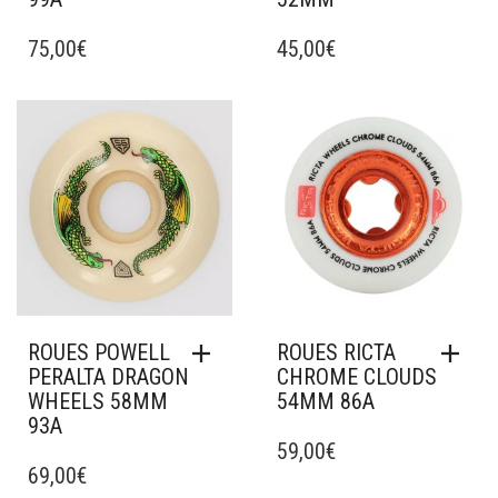
75,00
€
45,00
€
Ajouter à mes favoris
Ajouter à mes favoris
ROUES POWELL
ROUES RICTA
PERALTA DRAGON
CHROME CLOUDS
WHEELS 58MM
54MM 86A
93A
59,00
€
69,00
€