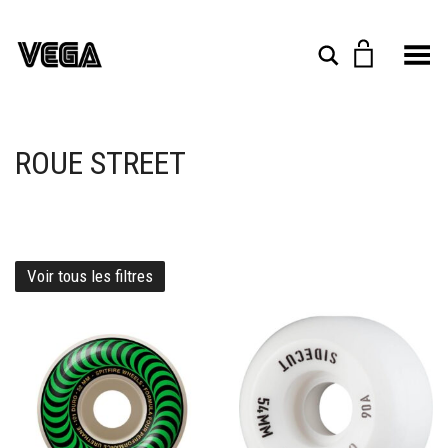
Toggle Menu
Rechercher
ROUE STREET
Voir tous les filtres
Ajouter à mes favoris
Ajouter à mes favoris