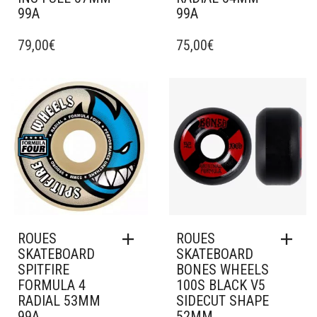
99A
99A
79,00
€
75,00
€
Ajouter à mes favoris
Ajouter à mes favoris
ROUES
ROUES
SKATEBOARD
SKATEBOARD
SPITFIRE
BONES WHEELS
FORMULA 4
100S BLACK V5
RADIAL 53MM
SIDECUT SHAPE
99A
52MM