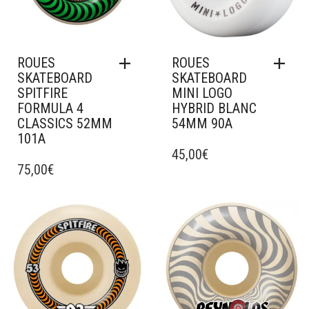
ROUES
ROUES
SKATEBOARD
SKATEBOARD
SPITFIRE
MINI LOGO
FORMULA 4
HYBRID BLANC
CLASSICS 52MM
54MM 90A
101A
45,00
€
75,00
€
Ajouter à mes favoris
Ajouter à mes favoris