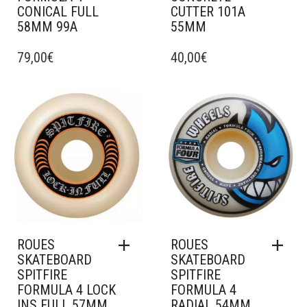
CONICAL FULL
CUTTER 101A
58MM 99A
55MM
79,00
€
40,00
€
Ajouter à mes favoris
Ajouter à mes favoris
ROUES
ROUES
SKATEBOARD
SKATEBOARD
SPITFIRE
SPITFIRE
FORMULA 4 LOCK
FORMULA 4
INS FULL 57MM
RADIAL 54MM