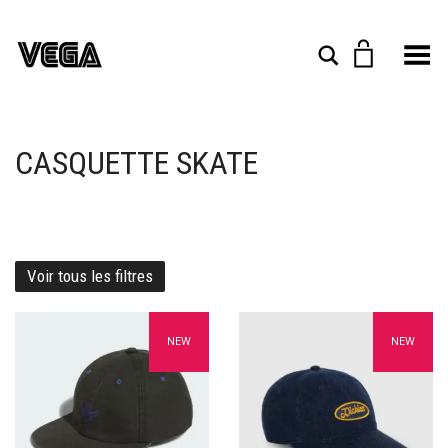
Toggle Menu
Rechercher
CASQUETTE SKATE
Voir tous les filtres
Ajouter à mes favoris
Ajouter à mes favoris
NEW
NEW