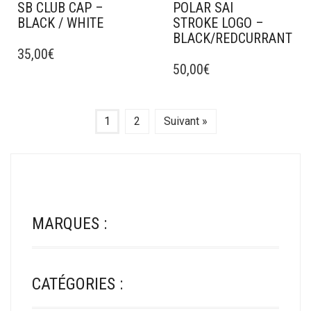
SB CLUB CAP –
POLAR SAI
BLACK / WHITE
STROKE LOGO –
BLACK/REDCURRANT
CE
PRODUIT
35,00
€
CE
A
PRODUIT
50,00
€
PLUSIEURS
A
VARIATIONS.
PLUSIEURS
LES
VARIATIONS.
1
2
Suivant »
OPTIONS
LES
PEUVENT
OPTIONS
ÊTRE
PEUVENT
CHOISIES
ÊTRE
SUR
CHOISIES
LA
SUR
PAGE
MARQUES :
LA
DU
PAGE
PRODUIT
DU
PRODUIT
CATÉGORIES :