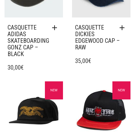
CASQUETTE
CASQUETTE
ADIDAS
DICKIES
SKATEBOARDING
EDGEWOOD CAP –
GONZ CAP –
RAW
BLACK
35,00
€
30,00
€
Ajouter à mes favoris
Ajouter à mes favoris
NEW
NEW