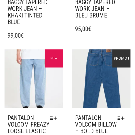
BAGGY TAPERED
BAGGY TAPERED
WORK JEAN –
WORK JEAN –
KHAKI TINTED
BLEU BRUME
BLUE
CE
CE
PRODUIT
95,00
€
PRODUIT
99,00
€
A
A
PLUSIEURS
PLUSIEURS
VARIATIONS.
VARIATIONS.
LES
Ajouter à mes favoris
Ajouter à mes favoris
PROMO !
NEW
LES
OPTIONS
OPTIONS
PEUVENT
PEUVENT
ÊTRE
ÊTRE
CHOISIES
CHOISIES
SUR
SUR
LA
LA
PAGE
PAGE
DU
DU
PRODUIT
PANTALON
PANTALON
PRODUIT
VOLCOM FREAZY
VOLCOM BILLOW
LOOSE ELASTIC
– BOLD BLUE