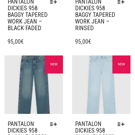
PANTALON
PANTALON
PRODUIT
DICKIES 958
DICKIES 958
BAGGY TAPERED
BAGGY TAPERED
WORK JEAN –
WORK JEAN –
BLACK FADED
RINSED
CE
CE
PRODUIT
95,00
€
PRODUIT
95,00
€
A
A
PLUSIEURS
PLUSIEURS
VARIATIONS.
VARIATIONS.
Ajouter à mes favoris
Ajouter à mes favoris
NEW
NEW
LES
LES
OPTIONS
OPTIONS
PEUVENT
PEUVENT
ÊTRE
ÊTRE
CHOISIES
CHOISIES
SUR
SUR
LA
LA
PAGE
PAGE
DU
DU
PANTALON
PANTALON
PRODUIT
PRODUIT
DICKIES 958
DICKIES 958