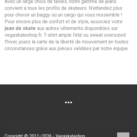
Avec un large choix de tailles, notre gamme de jeans
convient à tous les profils de skateurs. N’attendez plus
pour choisir un baggy ou un cargo qui vous ressemble !
Pour encore plus de confort et de style, associez votre
jean de skate
aux autres vêtements disponibles sur
vegaskateshop.fr. T-shirt ample l’été ou sweat oversized
l’hiver, jouez la carte de la liberté de mouvement en toutes
circonstances grâce aux pièces validées par notre équipe.
Copyright © 2011–2026 - Vegaskateshop