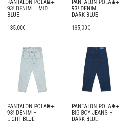
PANTALON POLAR
PANTALON POLAR
PRODUIT
PRODUIT
93! DENIM – MID
93! DENIM –
BLUE
DARK BLUE
CE
CE
PRODUIT
135,00
€
PRODUIT
135,00
€
A
A
PLUSIEURS
PLUSIEURS
VARIATIONS.
VARIATIONS.
Ajouter à mes favoris
Ajouter à mes favoris
LES
LES
OPTIONS
OPTIONS
PEUVENT
PEUVENT
ÊTRE
ÊTRE
CHOISIES
CHOISIES
SUR
SUR
LA
LA
PAGE
PAGE
DU
DU
PANTALON POLAR
PANTALON POLAR
PRODUIT
PRODUIT
93! DENIM –
BIG BOY JEANS –
LIGHT BLUE
DARK BLUE
CE
CE