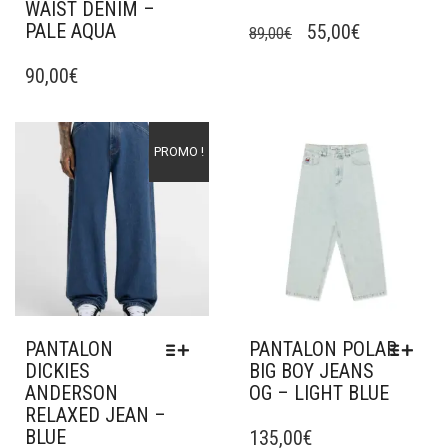
WAIST DENIM –
CE
PALE AQUA
LE
LE
PRODUIT
55,00
€
89,00
€
CE
A
PRIX
PRIX
PRODUIT
90,00
€
PLUSIEURS
INITIAL
ACTUEL
A
VARIATIONS.
ÉTAIT :
EST :
PLUSIEURS
LES
VARIATIONS.
OPTIONS
89,00€.
55,00€.
Ajouter à mes favoris
Ajouter à mes favoris
PROMO !
LES
PEUVENT
OPTIONS
ÊTRE
PEUVENT
CHOISIES
ÊTRE
SUR
CHOISIES
LA
SUR
PAGE
LA
DU
PAGE
PRODUIT
DU
PANTALON
PANTALON POLAR
PRODUIT
DICKIES
BIG BOY JEANS
ANDERSON
OG – LIGHT BLUE
RELAXED JEAN –
CE
BLUE
PRODUIT
135,00
€