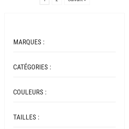
LES
LES
OPTIONS
OPTIONS
PEUVENT
PEUVENT
ÊTRE
ÊTRE
CHOISIES
CHOISIES
SUR
SUR
LA
MARQUES :
LA
PAGE
PAGE
DU
DU
PRODUIT
PRODUIT
CATÉGORIES :
COULEURS :
TAILLES :