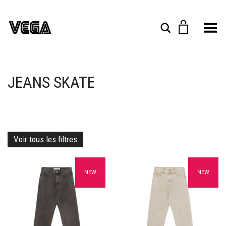
Toggle Menu
Rechercher
JEANS SKATE
Voir tous les filtres
Ajouter à mes favoris
Ajouter à mes favoris
NEW
NEW