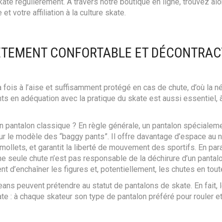
PAGE
LA
te régulièrement. À travers notre boutique en ligne, trouvez al
DU
PAGE
t votre affiliation à la culture skate.
PRODUIT
DU
PRODUIT
VÊTEMENT CONFORTABLE ET DÉCONTRAC
 la fois à l’aise et suffisamment protégé en cas de chute, d’où la
ts en adéquation avec la pratique du skate est aussi essentiel,
n pantalon classique ? En règle générale, un pantalon spécialeme
ur le modèle des “baggy pants”. Il offre davantage d’espace au n
ollets, et garantit la liberté de mouvement des sportifs. En para
 une seule chute n’est pas responsable de la déchirure d’un pantal
 d’enchaîner les figures et, potentiellement, les chutes en tout
s jeans peuvent prétendre au statut de pantalons de skate. En fai
te : à chaque skateur son type de pantalon préféré pour rouler et