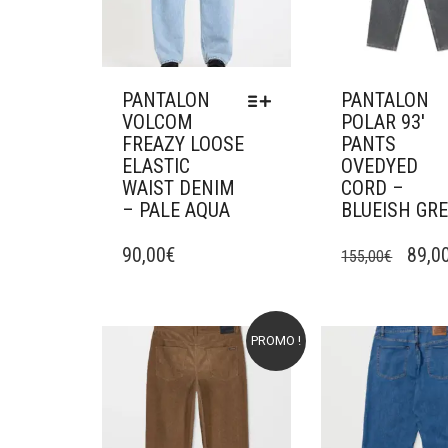
SUR
LA
LA
PAGE
PAGE
DU
DU
PRODUIT
PRODUIT
PANTALON
PANTALON
VOLCOM
POLAR 93′
FREAZY LOOSE
PANTS
ELASTIC
OVEDYED
WAIST DENIM
CORD –
– PALE AQUA
BLUEISH GR
CE
CE
LE
PRODUIT
90,00
€
PRODUIT
89,0
155,00
€
A
A
PRIX
PLUSIEURS
PLUSIEURS
INIT
VARIATIONS.
VARIATIONS.
ÉTAIT
LES
LES
PROMO !
Ajouter à mes favoris
Ajouter à mes f
OPTIONS
OPTIONS
155,
PEUVENT
PEUVENT
ÊTRE
ÊTRE
CHOISIES
CHOISIES