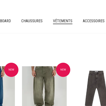
EBOARD
CHAUSSURES
VÊTEMENTS
ACCESSOIRES
NEW
NEW
avoris
Ajouter à mes favoris
Ajouter à mes fav