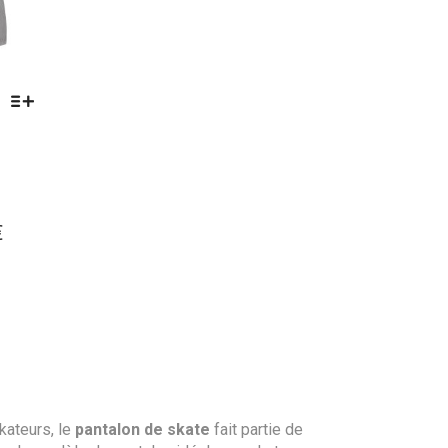
LE
€
PRIX
L
ACTUEL
:
EST :
€.
69,00€.
kateurs, le
pantalon de skate
fait partie de