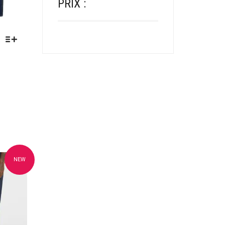
PRIX :
NEW
oris