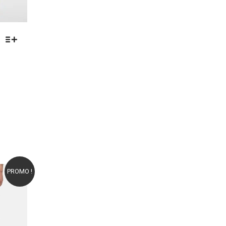
PROMO !
oris