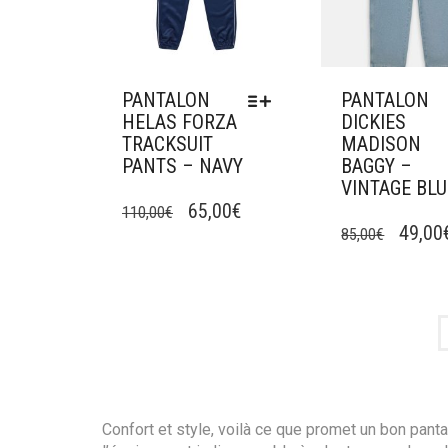
SUR
PAGE
LA
DU
PAGE
PRODUIT
DU
PRODUIT
PANTALON
PANTALON
HELAS FORZA
DICKIES
TRACKSUIT
MADISON
PANTS – NAVY
BAGGY –
VINTAGE BLU
CE
LE
LE
PRODUIT
65,00
€
CE
110,00
€
LE
A
PRODUIT
49,00
85,00
€
PRIX
PRIX
PLUSIEURS
A
PRIX
INITIAL
ACTUEL
VARIATIONS.
PLUSIEURS
INITI
ÉTAIT :
EST :
LES
VARIATIONS.
ÉTAIT 
OPTIONS
LES
110,00€.
65,00€.
PEUVENT
OPTIONS
85,00€
ÊTRE
PEUVENT
CHOISIES
ÊTRE
SUR
CHOISIES
LA
SUR
Confort et style, voilà ce que promet un bon pant