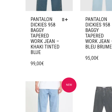
PRODUIT
PRODUIT
PANTALON
PANTALON
DICKIES 958
DICKIES 958
BAGGY
BAGGY
TAPERED
TAPERED
WORK JEAN –
WORK JEAN 
KHAKI TINTED
BLEU BRUME
BLUE
CE
CE
PRODUIT
95,00
€
PRODUIT
99,00
€
A
A
PLUSIEURS
PLUSIEURS
VARIATIONS.
VARIATIONS.
LES
LES
OPTIONS
NEW
Ajouter à mes favoris
Ajouter à mes f
OPTIONS
PEUVENT
PEUVENT
ÊTRE
ÊTRE
CHOISIES
CHOISIES
SUR