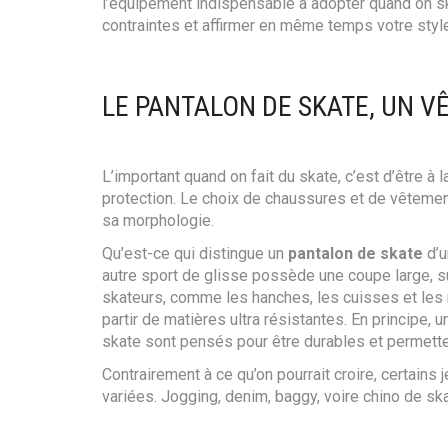
PAGE
LA
l’équipement indispensable à adopter quand on ska
DU
PAGE
contraintes et affirmer en même temps votre style e
PRODUIT
DU
PRODUIT
LE PANTALON DE SKATE, UN 
L’important quand on fait du skate, c’est d’être à
protection. Le choix de chaussures et de vêtemen
sa morphologie.
Qu’est-ce qui distingue un
pantalon de skate
d’u
autre sport de glisse possède une coupe large, s
skateurs, comme les hanches, les cuisses et les m
partir de matières ultra résistantes. En principe,
skate sont pensés pour être durables et permettent
Contrairement à ce qu’on pourrait croire, certain
variées. Jogging, denim, baggy, voire chino de ska