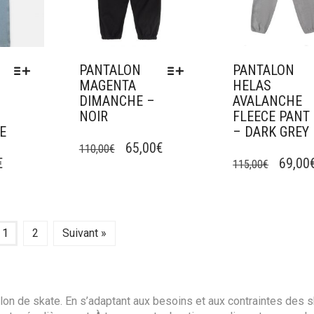
LA
PAGE
PAGE
DU
DU
PRODUIT
PRODUIT
PANTALON
PANTALON
MAGENTA
HELAS
DIMANCHE –
AVALANCHE
NOIR
FLEECE PANT
E
– DARK GREY
CE
LE
LE
PRODUIT
65,00
€
CE
110,00
€
LE
LE
€
A
PRODUIT
69,00
115,00
€
PRIX
PRIX
PLUSIEURS
A
PRIX
PRIX
INITIAL
ACTUEL
VARIATIONS.
PLUSIEURS
AL
ACTUEL
INITIA
ÉTAIT :
EST :
LES
VARIATIONS.
:
EST :
ÉTAIT 
OPTIONS
LES
110,00€.
65,00€.
1
2
Suivant »
PEUVENT
OPTIONS
.
49,00€.
115,00
ÊTRE
PEUVENT
CHOISIES
ÊTRE
SUR
CHOISIES
LA
SUR
alon de skate. En s’adaptant aux besoins et aux contraintes des s