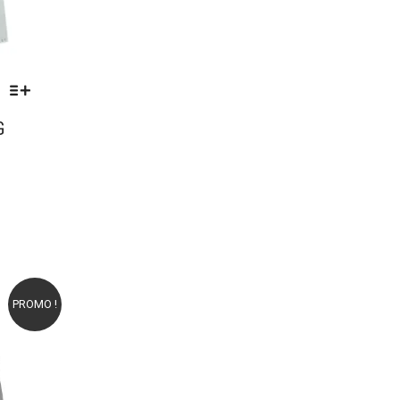
G
PROMO !
oris