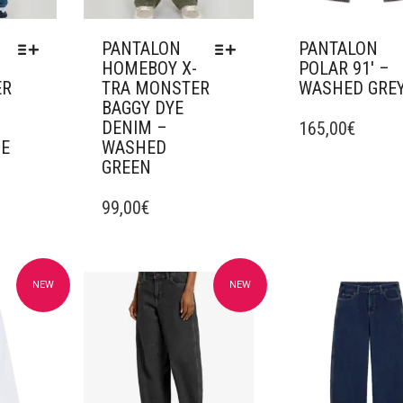
PANTALON
PANTALON
HOMEBOY X-
POLAR 91′ –
ER
TRA MONSTER
WASHED GRE
BAGGY DYE
CE
DENIM –
PRODUIT
165,00
€
UE
WASHED
A
GREEN
PLUSIEURS
CE
VARIATIONS.
PRODUIT
99,00
€
LES
A
OPTIONS
PLUSIEURS
PEUVENT
VARIATIONS.
ÊTRE
LES
CHOISIES
NEW
NEW
avoris
Ajouter à mes favoris
Ajouter à mes fav
OPTIONS
SUR
PEUVENT
LA
ÊTRE
PAGE
CHOISIES
DU
SUR
PRODUIT