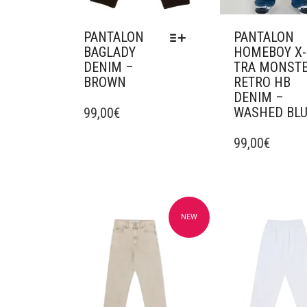
PANTALON
PANTALON
BAGLADY
HOMEBOY X-
DENIM –
TRA MONST
BROWN
RETRO HB
DENIM –
CE
WASHED BL
PRODUIT
99,00
€
A
CE
PLUSIEURS
PRODUIT
99,00
€
VARIATIONS.
A
LES
PLUSIEURS
OPTIONS
VARIATIONS.
PEUVENT
LES
ÊTRE
OPTIONS
NEW
Ajouter à mes favoris
Ajouter à mes f
CHOISIES
PEUVENT
SUR
ÊTRE
LA
CHOISIES
PAGE
SUR
DU
LA