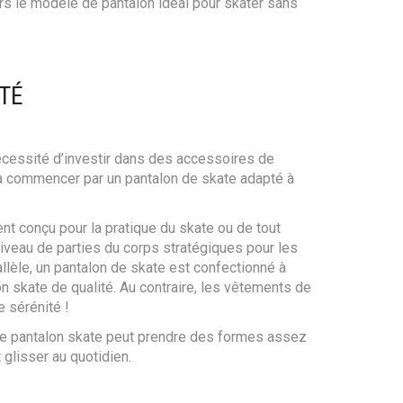
ors le modèle de pantalon idéal pour skater sans
TÉ
 nécessité d’investir dans des accessoires de
 à commencer par un pantalon de skate adapté à
nt conçu pour la pratique du skate ou de tout
iveau de parties du corps stratégiques pour les
llèle, un pantalon de skate est confectionné à
on skate de qualité. Au contraire, les vêtements de
e sérénité !
t, le pantalon skate peut prendre des formes assez
 glisser au quotidien.