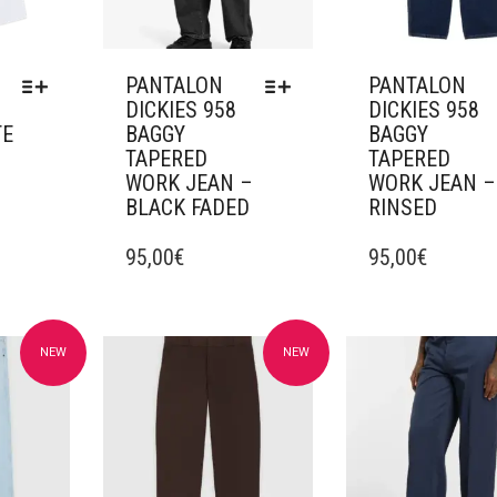
LA
PAGE
DU
PRODUIT
PANTALON
PANTALON
DICKIES 958
DICKIES 958
TE
BAGGY
BAGGY
TAPERED
TAPERED
WORK JEAN –
WORK JEAN –
BLACK FADED
RINSED
CE
CE
PRODUIT
95,00
€
PRODUIT
95,00
€
A
A
PLUSIEURS
PLUSIEURS
VARIATIONS.
VARIATIONS.
LES
LES
NEW
NEW
avoris
Ajouter à mes favoris
Ajouter à mes fav
OPTIONS
OPTIONS
PEUVENT
PEUVENT
ÊTRE
ÊTRE
CHOISIES
CHOISIES
SUR
SUR