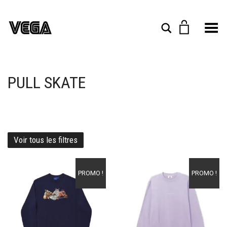
Toggle Menu
Rechercher
PULL SKATE
Voir tous les filtres
Ajouter à mes favoris
Ajouter à mes favoris
PROMO !
PROMO !