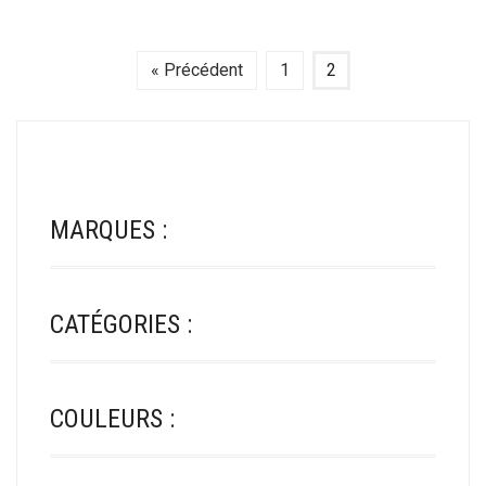
A
A
PLUSIEURS
PLUSIEURS
VARIATIONS.
VARIATIONS.
« Précédent
1
2
LES
LES
OPTIONS
OPTIONS
PEUVENT
PEUVENT
ÊTRE
ÊTRE
CHOISIES
CHOISIES
SUR
SUR
LA
MARQUES :
LA
PAGE
PAGE
DU
DU
PRODUIT
PRODUIT
CATÉGORIES :
COULEURS :