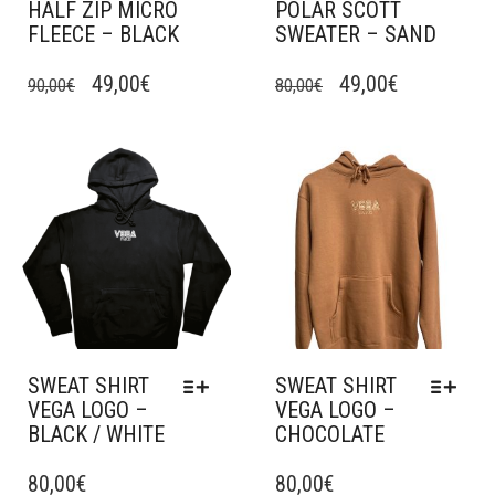
HALF ZIP MICRO
POLAR SCOTT
FLEECE – BLACK
SWEATER – SAND
CE
CE
LE
LE
LE
LE
PRODUIT
49,00
€
PRODUIT
49,00
€
90,00
€
80,00
€
A
A
PRIX
PRIX
PRIX
PRIX
PLUSIEURS
PLUSIEURS
INITIAL
ACTUEL
INITIAL
ACTUEL
VARIATIONS.
VARIATIONS.
Ajouter à mes favoris
Ajouter à mes favoris
ÉTAIT :
EST :
ÉTAIT :
EST :
LES
LES
OPTIONS
OPTIONS
90,00€.
49,00€.
80,00€.
49,00€.
PEUVENT
PEUVENT
ÊTRE
ÊTRE
CHOISIES
CHOISIES
SUR
SUR
LA
LA
PAGE
PAGE
DU
DU
SWEAT SHIRT
SWEAT SHIRT
PRODUIT
PRODUIT
VEGA LOGO –
VEGA LOGO –
BLACK / WHITE
CHOCOLATE
CE
CE
PRODUIT
80,00
€
PRODUIT
80,00
€