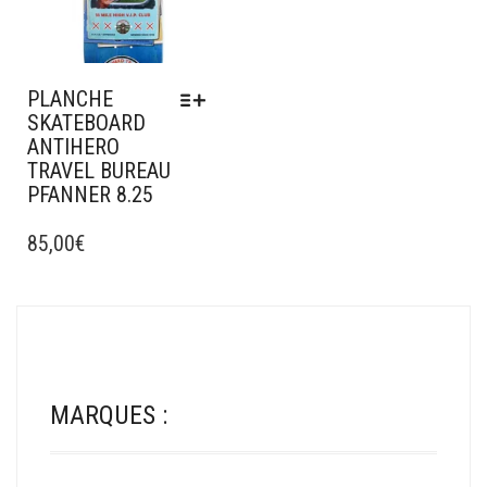
PLANCHE
SKATEBOARD
ANTIHERO
TRAVEL BUREAU
PFANNER 8.25
CE
PRODUIT
85,00
€
A
PLUSIEURS
VARIATIONS.
LES
OPTIONS
PEUVENT
ÊTRE
MARQUES :
CHOISIES
SUR
LA