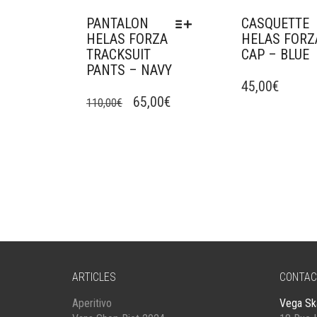
PANTALON
CASQUETTE
HELAS FORZA
HELAS FORZ
TRACKSUIT
CAP – BLUE
PANTS – NAVY
CE
45,00
€
LE
LE
PRODUIT
65,00
€
110,00
€
A
PRIX
PRIX
PLUSIEURS
INITIAL
ACTUEL
VARIATIONS.
ÉTAIT :
EST :
LES
OPTIONS
110,00€.
65,00€.
PEUVENT
ÊTRE
CHOISIES
SUR
LA
PAGE
ARTICLES
CONTAC
DU
PRODUIT
Aperitivo
Vega Sk