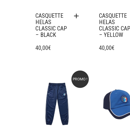
CASQUETTE
CASQUETTE
HELAS
HELAS
CLASSIC CAP
CLASSIC CA
– BLACK
– YELLOW
40,00
€
40,00
€
PROMO !
Ajouter à mes favoris
Ajouter à mes f