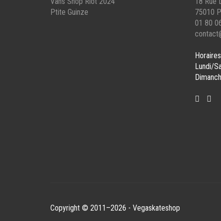
Vans Shop Riot 2024
18 Rue L
Ptite Guinze
75010 P
01 80 0
contact
Horaires
Lundi/S
Dimanch
Copyright © 2011–2026 - Vegaskateshop