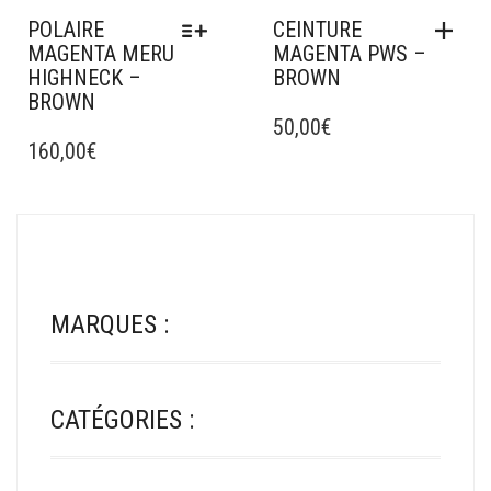
DU
DU
POLAIRE
CEINTURE
PRODUIT
PRODUIT
MAGENTA MERU
MAGENTA PWS –
HIGHNECK –
BROWN
BROWN
CE
50,00
€
PRODUIT
160,00
€
A
PLUSIEURS
VARIATIONS.
LES
OPTIONS
PEUVENT
ÊTRE
MARQUES :
CHOISIES
SUR
LA
PAGE
CATÉGORIES :
DU
PRODUIT