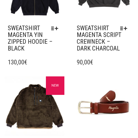
SWEATSHIRT
SWEATSHIRT
MAGENTA YIN
MAGENTA SCRIPT
ZIPPED HOODIE –
CREWNECK –
BLACK
DARK CHARCOAL
CE
CE
PRODUIT
130,00
€
PRODUIT
90,00
€
A
A
PLUSIEURS
PLUSIEURS
VARIATIONS.
VARIATIONS.
Ajouter à mes favoris
Ajouter à mes favoris
NEW
LES
LES
OPTIONS
OPTIONS
PEUVENT
PEUVENT
ÊTRE
ÊTRE
CHOISIES
CHOISIES
SUR
SUR
LA
LA
PAGE
PAGE