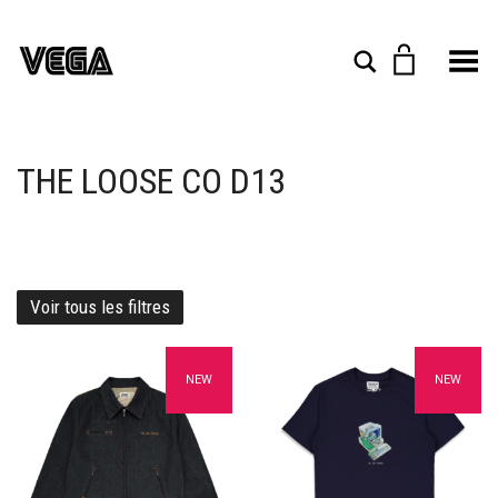
Toggle Menu
Rechercher
THE LOOSE CO D13
Voir tous les filtres
Ajouter à mes favoris
Ajouter à mes favoris
NEW
NEW