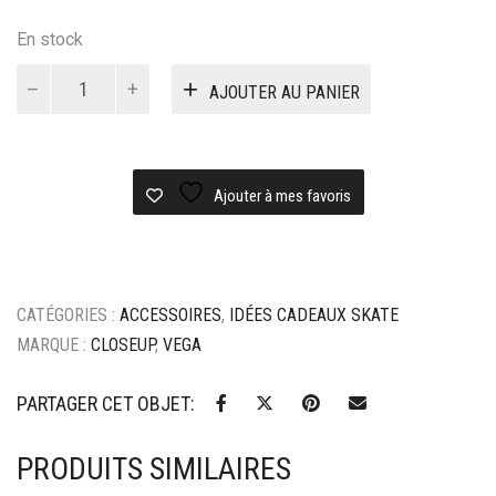
En stock
quantité
AJOUTER AU PANIER
de
Module
fingerskate
Close
up
Ajouter à mes favoris
wavy
rail
CATÉGORIES :
ACCESSOIRES
,
IDÉES CADEAUX SKATE
MARQUE :
CLOSEUP
,
VEGA
PARTAGER CET OBJET:
PRODUITS SIMILAIRES