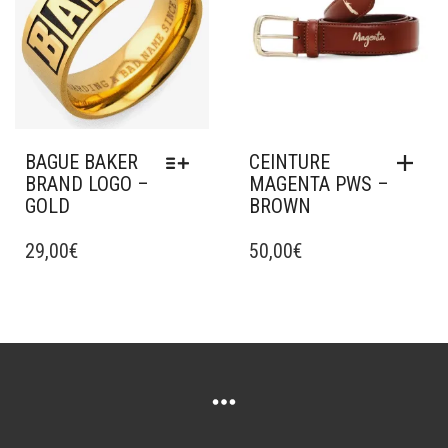
BAGUE BAKER
CEINTURE
BRAND LOGO –
MAGENTA PWS –
GOLD
BROWN
CE
PRODUIT
29,00
€
50,00
€
A
PLUSIEURS
VARIATIONS.
LES
OPTIONS
PEUVENT
ÊTRE
CHOISIES
SUR