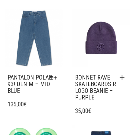
Ajouter à mes favoris
Ajouter à mes favoris
PANTALON POLAR
BONNET RAVE
93! DENIM – MID
SKATEBOARDS R
BLUE
LOGO BEANIE –
PURPLE
CE
PRODUIT
135,00
€
A
35,00
€
PLUSIEURS
VARIATIONS.
LES
Ajouter à mes favoris
Ajouter à mes favoris