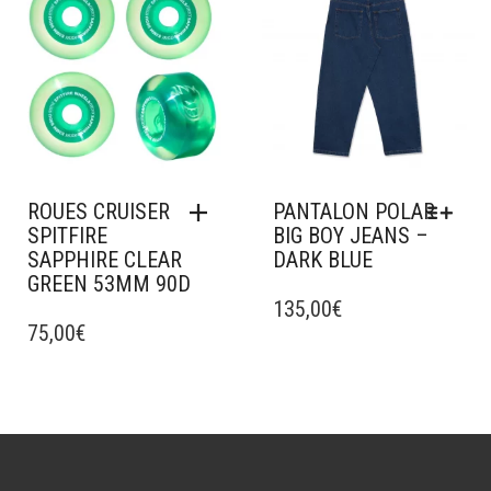
OPTIONS
PEUVENT
ÊTRE
CHOISIES
SUR
LA
PAGE
DU
PRODUIT
ROUES CRUISER
PANTALON POLAR
SPITFIRE
BIG BOY JEANS –
SAPPHIRE CLEAR
DARK BLUE
GREEN 53MM 90D
CE
PRODUIT
135,00
€
75,00
€
A
PLUSIEURS
VARIATIONS.
LES
OPTIONS
PEUVENT
ÊTRE