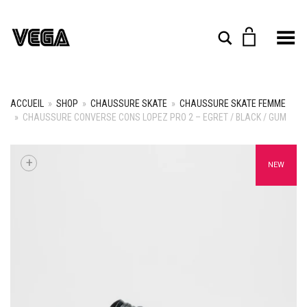
Toggle Menu
Rechercher
ACCUEIL
»
SHOP
»
CHAUSSURE SKATE
»
CHAUSSURE SKATE FEMME
»
CHAUSSURE CONVERSE CONS LOPEZ PRO 2 – EGRET / BLACK / GUM
+
NEW