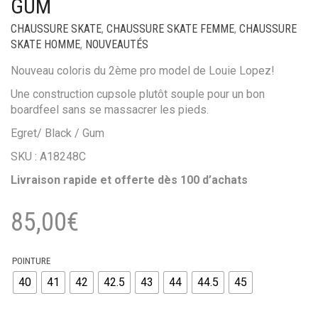
GUM
CHAUSSURE SKATE
,
CHAUSSURE SKATE FEMME
,
CHAUSSURE
SKATE HOMME
,
NOUVEAUTÉS
Nouveau coloris du 2ème pro model de Louie Lopez!
Une construction cupsole plutôt souple pour un bon
boardfeel sans se massacrer les pieds.
Egret/ Black / Gum
SKU : A18248C
Livraison rapide et offerte dès 100 d’achats
85,00
€
POINTURE
40
41
42
42.5
43
44
44.5
45