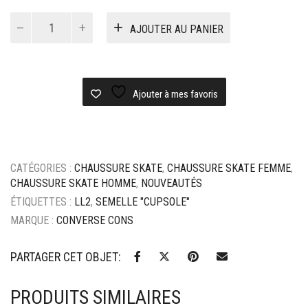
quantité
AJOUTER AU PANIER
de
Chaussure
Converse
Cons
Lopez
Ajouter à mes favoris
Pro
2
-
Egret
CATÉGORIES :
CHAUSSURE SKATE
,
CHAUSSURE SKATE FEMME
,
/
CHAUSSURE SKATE HOMME
,
NOUVEAUTÉS
Black
/
ÉTIQUETTES :
LL2
,
SEMELLE "CUPSOLE"
Gum
MARQUE :
CONVERSE CONS
PARTAGER CET OBJET:
PRODUITS SIMILAIRES