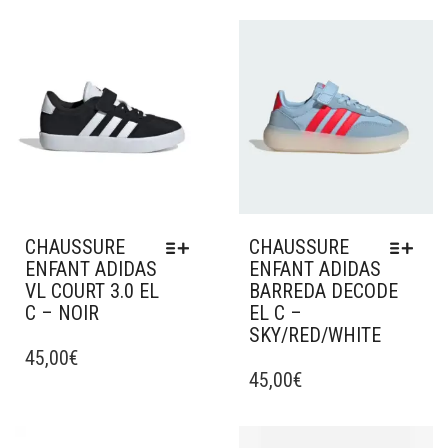
Ajouter à mes favoris
Ajouter à mes favoris
CHAUSSURE
CHAUSSURE
ENFANT ADIDAS
ENFANT ADIDAS
VL COURT 3.0 EL
BARREDA DECODE
C – NOIR
EL C –
SKY/RED/WHITE
CE
PRODUIT
45,00
€
CE
A
PRODUIT
45,00
€
PLUSIEURS
A
VARIATIONS.
PLUSIEURS
LES
VARIATIONS.