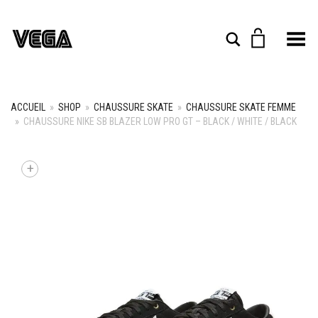
Toggle Menu
Rechercher
ACCUEIL
»
SHOP
»
CHAUSSURE SKATE
»
CHAUSSURE SKATE FEMME
»
CHAUSSURE NIKE SB BLAZER LOW PRO GT – BLACK / WHITE / BLACK
+