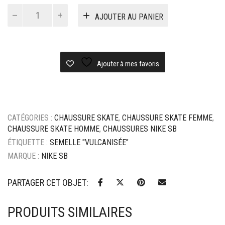
quantité
AJOUTER AU PANIER
de
Chaussure
Nike
sb
blazer
Ajouter à mes favoris
low
pro
GT
-
CATÉGORIES :
CHAUSSURE SKATE
,
CHAUSSURE SKATE FEMME
,
Black
CHAUSSURE SKATE HOMME
,
CHAUSSURES NIKE SB
/
White
ÉTIQUETTE :
SEMELLE "VULCANISÉE"
/
MARQUE :
NIKE SB
Black
PARTAGER CET OBJET:
PRODUITS SIMILAIRES