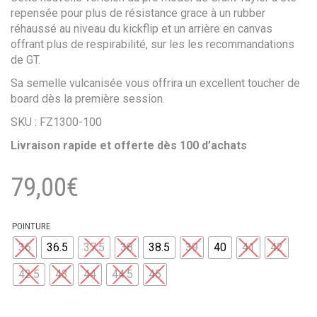
repensée pour plus de résistance grace à un rubber
réhaussé au niveau du kickflip et un arrière en canvas
offrant plus de respirabilité, sur les les recommandations
de GT.
Sa semelle vulcanisée vous offrira un excellent toucher de
board dès la première session.
SKU : FZ1300-100
Livraison rapide et offerte dès 100 d’achats
79,00
€
POINTURE
36
36.5
37.5
38
38.5
39
40
41
42
42.5
43
44
44.5
45