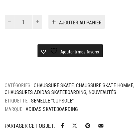
quantité
AJOUTER AU PANIER
de
Chaussure
adidas
Superstar
adv
Ajouter à mes favoris
-
White/Black/Gold
CATÉGORIES :
CHAUSSURE SKATE
,
CHAUSSURE SKATE HOMME
,
CHAUSSURES ADIDAS SKATEBOARDING
,
NOUVEAUTÉS
ÉTIQUETTE :
SEMELLE "CUPSOLE"
MARQUE :
ADIDAS SKATEBOARDING
PARTAGER CET OBJET: