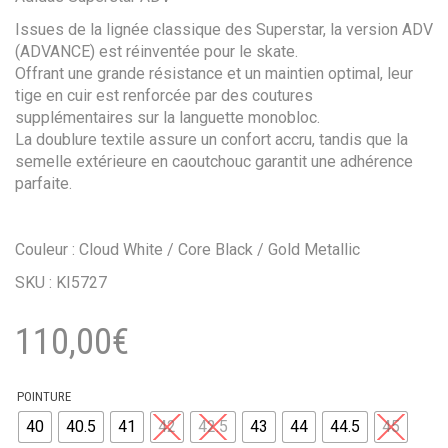
Issues de la lignée classique des Superstar, la version ADV
(ADVANCE) est réinventée pour le skate.
Offrant une grande résistance et un maintien optimal, leur
tige en cuir est renforcée par des coutures
supplémentaires sur la languette monobloc.
La doublure textile assure un confort accru, tandis que la
semelle extérieure en caoutchouc garantit une adhérence
parfaite.
Couleur : Cloud White / Core Black / Gold Metallic
SKU : KI5727
110,00
€
POINTURE
40
40.5
41
42
42.5
43
44
44.5
45