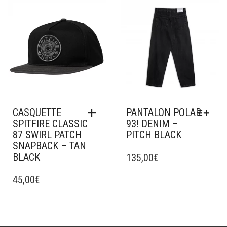
LES
Ajouter à mes favoris
Ajouter à mes favoris
OPTIONS
PEUVENT
ÊTRE
CHOISIES
SUR
LA
PAGE
DU
PRODUIT
CASQUETTE
PANTALON POLAR
SPITFIRE CLASSIC
93! DENIM –
87 SWIRL PATCH
PITCH BLACK
SNAPBACK – TAN
CE
BLACK
PRODUIT
135,00
€
A
45,00
€
PLUSIEURS
VARIATIONS.
LES
OPTIONS
PEUVENT