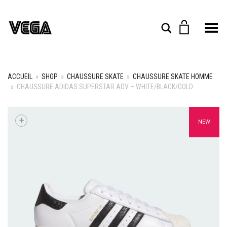
Toggle Menu
Rechercher
ACCUEIL
»
SHOP
»
CHAUSSURE SKATE
»
CHAUSSURE SKATE HOMME
»
CHAUSSURE ADIDAS SUPERSTAR ADV – WHITE/BLACK/GOLD
+
NEW