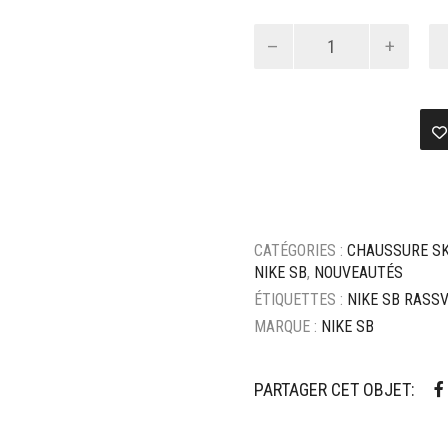
quantité
de
Chaussure
Nike
SB
Zoom
Tennis
Classic
-
Rassvet
CATÉGORIES :
CHAUSSURE S
NIKE SB
,
NOUVEAUTÉS
ÉTIQUETTES :
NIKE SB RASS
MARQUE :
NIKE SB
PARTAGER CET OBJET: