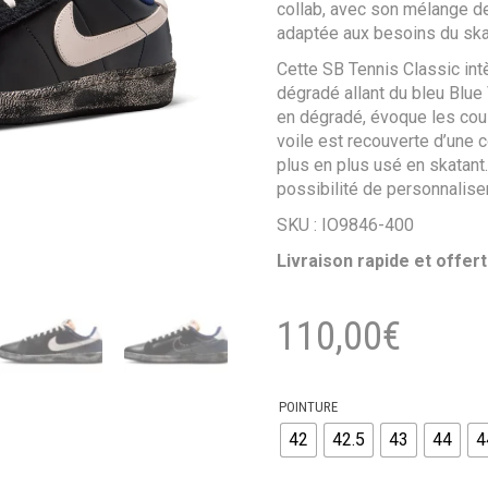
collab, avec son mélange d
adaptée aux besoins du skate
Cette SB Tennis Classic in
dégradé allant du bleu Blue 
en dégradé, évoque les coul
voile est recouverte d’une 
plus en plus usé en skatant.
possibilité de personnaliser
SKU : IO9846-400
Livraison rapide et offer
110,00
€
POINTURE
42
42.5
43
44
4