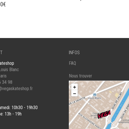
00
€
T
INFOS
ateshop
FAQ
ouis Blanc
aris
Nous trouver
6 34 98
@vegaskateshop.fr
amedi: 10h30 - 19h30
e: 13h - 19h