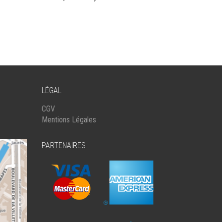
A
PRIX
PRIX
PLUSIEURS
INITIAL
ACTUEL
VARIATIONS.
ÉTAIT :
EST :
LES
OPTIONS
130,00€.
85,00€.
PEUVENT
ÊTRE
CHOISIES
LÉGAL
SUR
LA
CGV
PAGE
Mentions Légales
DU
PRODUIT
PARTENAIRES