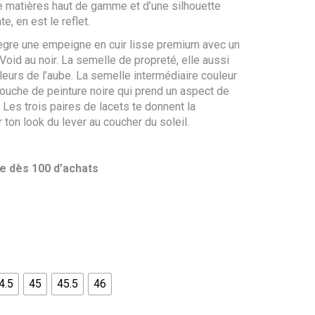
e matières haut de gamme et d’une silhouette
, en est le reflet.
tègre une empeigne en cuir lisse premium avec un
Void au noir. La semelle de propreté, elle aussi
eurs de l’aube. La semelle intermédiaire couleur
couche de peinture noire qui prend un aspect de
 Les trois paires de lacets te donnent la
 ton look du lever au coucher du soleil.
te dès 100 d’achats
4.5
45
45.5
46