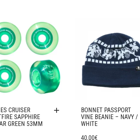
ter à mes favoris
Ajouter à mes favoris
ES CRUISER
BONNET PASSPORT
TFIRE SAPPHIRE
VINE BEANIE – NAVY /
AR GREEN 53MM
WHITE
40,00
€