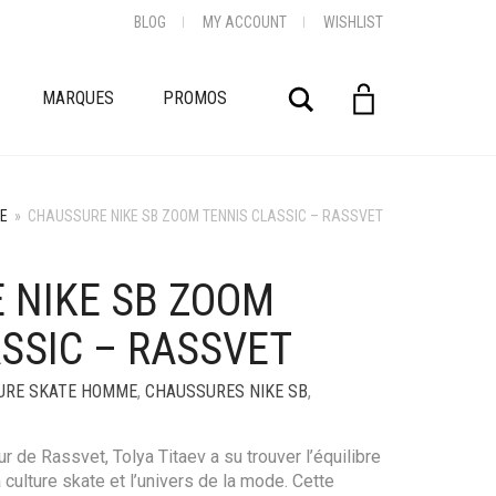
BLOG
MY ACCOUNT
WISHLIST
Rechercher
MARQUES
PROMOS
E
»
CHAUSSURE NIKE SB ZOOM TENNIS CLASSIC – RASSVET
 NIKE SB ZOOM
+
SSIC – RASSVET
URE SKATE HOMME
,
CHAUSSURES NIKE SB
,
ur de Rassvet, Tolya Titaev a su trouver l’équilibre
a culture skate et l’univers de la mode. Cette