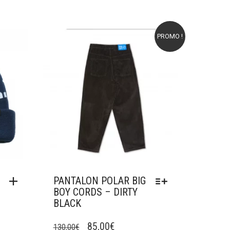
PROMO !
Ajouter à mes favoris
PANTALON POLAR BIG
BOY CORDS – DIRTY
BLACK
CE
LE
LE
PRODUIT
85,00
€
130,00
€