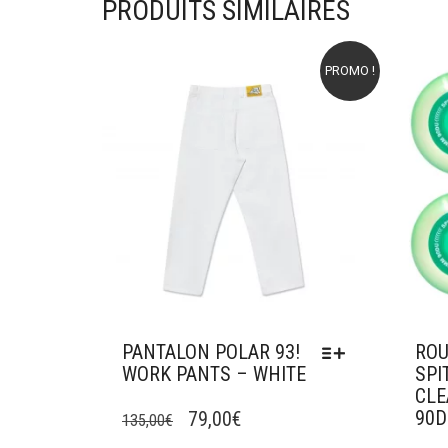
PRODUITS SIMILAIRES
PROMO !
Ajouter à mes favoris
Ajou
PANTALON POLAR 93!
ROU
WORK PANTS – WHITE
SPI
CLE
CE
LE
LE
90D
PRODUIT
79,00
€
135,00
€
A
PRIX
PRIX