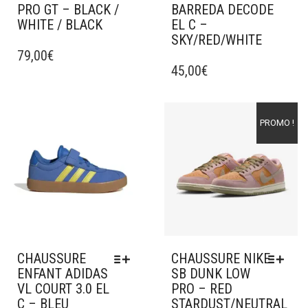
PRO GT – BLACK /
BARREDA DECODE
WHITE / BLACK
EL C –
SKY/RED/WHITE
CE
PRODUIT
79,00
€
CE
A
PRODUIT
45,00
€
PLUSIEURS
A
VARIATIONS.
PLUSIEURS
LES
VARIATIONS.
Ajouter à mes favoris
Ajouter à mes favoris
PROMO !
OPTIONS
LES
PEUVENT
OPTIONS
ÊTRE
PEUVENT
CHOISIES
ÊTRE
SUR
CHOISIES
LA
SUR
PAGE
LA
DU
PAGE
PRODUIT
DU
CHAUSSURE
CHAUSSURE NIKE
PRODUIT
ENFANT ADIDAS
SB DUNK LOW
VL COURT 3.0 EL
PRO – RED
C – BLEU
STARDUST/NEUTRAL