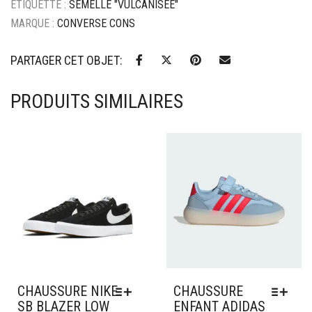
/
ÉTIQUETTE :
SEMELLE "VULCANISÉE"
White
MARQUE :
CONVERSE CONS
PARTAGER CET OBJET:
PRODUITS SIMILAIRES
Ajouter à mes favoris
Ajouter à mes favoris
CHAUSSURE NIKE
CHAUSSURE
SB BLAZER LOW
ENFANT ADIDAS