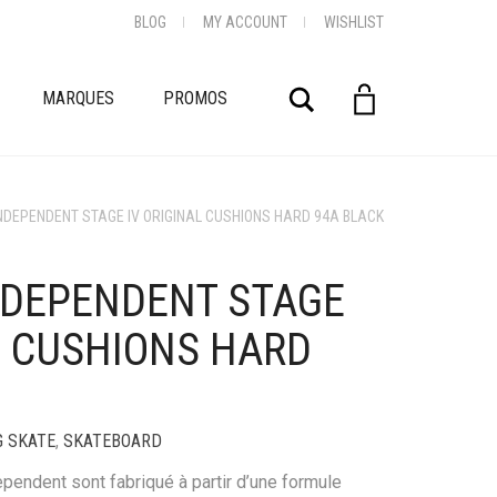
BLOG
MY ACCOUNT
WISHLIST
Rechercher
MARQUES
PROMOS
NDEPENDENT STAGE IV ORIGINAL CUSHIONS HARD 94A BLACK
NDEPENDENT STAGE
L CUSHIONS HARD
G SKATE
,
SKATEBOARD
endent sont fabriqué à partir d’une formule