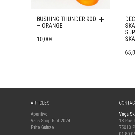
BUSHING THUNDER 90D
DEC
– ORANGE
SKA
SUP
SKA
10,00
€
CE
PROD
65,
A
PLUS
VARI
LES
OPTI
PEU
ÊTRE
ARTICLES
CONTAC
CHOI
SUR
Aperitivo
Vega Sk
LA
Vans Shop Riot 2024
18 Rue L
PAG
Ptite Guinze
75010 P
DU
01 80 0