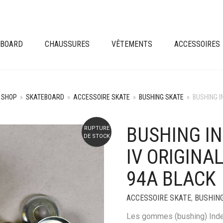
EBOARD
CHAUSSURES
VÊTEMENTS
ACCESSOIRES
SHOP
»
SKATEBOARD
»
ACCESSOIRE SKATE
»
BUSHING SKATE
»
BUSHING I
BUSHING I
RUPTURE
DE STOCK
IV ORIGINA
94A BLACK
ACCESSOIRE SKATE
,
BUSHIN
Les gommes (bushing) Indep