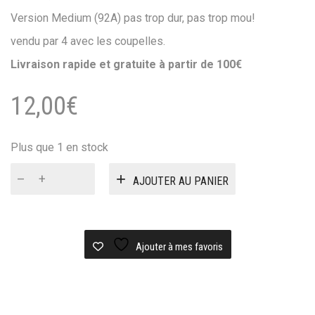
Version Medium (92A) pas trop dur, pas trop mou!
vendu par 4 avec les coupelles.
Livraison rapide et gratuite à partir de 100€
12,00
€
Plus que 1 en stock
quantité
AJOUTER AU PANIER
de
Bushing
independent
Stage
IV
Ajouter à mes favoris
Original
cushions
Medium
92a