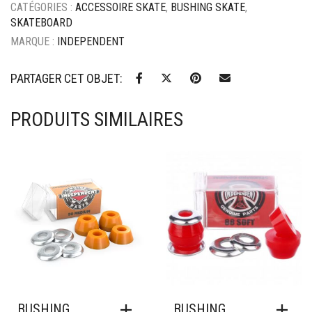
CATÉGORIES :
ACCESSOIRE SKATE
,
BUSHING SKATE
,
Blue
SKATEBOARD
MARQUE :
INDEPENDENT
PARTAGER CET OBJET:
PRODUITS SIMILAIRES
Ajouter à mes favoris
Ajouter à mes favoris
BUSHING
BUSHING