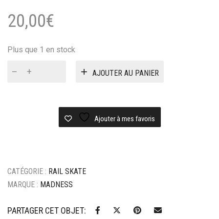
20,00
€
Plus que 1 en stock
quantité
AJOUTER AU PANIER
de
Rails
Madness
repeat
yellow
Ajouter à mes favoris
CATÉGORIE :
RAIL SKATE
MARQUE :
MADNESS
PARTAGER CET OBJET: