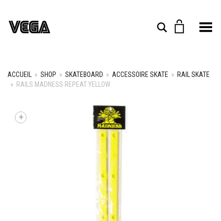
Toggle Menu
Rechercher
ACCUEIL
»
SHOP
»
SKATEBOARD
»
ACCESSOIRE SKATE
»
RAIL SKATE
»
RAILS MADNESS REPEAT YELLOW
+