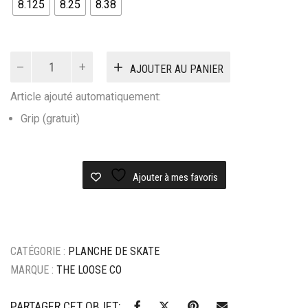
8.125
8.25
8.38
quantité
AJOUTER AU PANIER
de
DECK
Article ajouté automatiquement:
THE
LOOSE
Grip (gratuit)
CO
CABINET
Ajouter à mes favoris
CATÉGORIE :
PLANCHE DE SKATE
MARQUE :
THE LOOSE CO
PARTAGER CET OBJET: