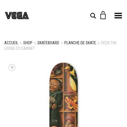
Toggle Menu
Rechercher
ACCUEIL
»
SHOP
»
SKATEBOARD
»
PLANCHE DE SKATE
»
DECK THE
LOOSE CO CABINET
+