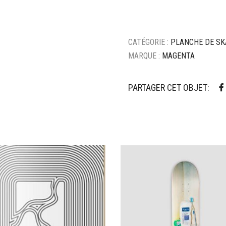
CATÉGORIE :
PLANCHE DE SK
MARQUE :
MAGENTA
PARTAGER CET OBJET:
ter à mes favoris
Ajouter à mes favoris