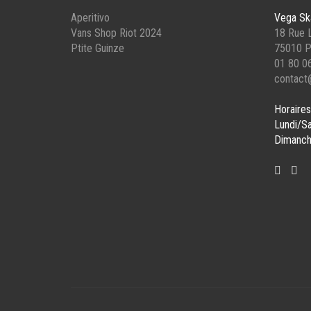
DU
PAG
Aperitivo
Vega Sk
PRODUIT
DU
Vans Shop Riot 2024
18 Rue L
PROD
Ptite Guinze
75010 P
01 80 0
contact
Horaires
Lundi/S
Dimanch