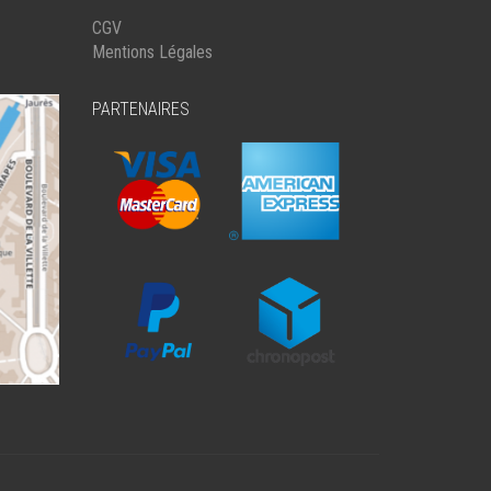
SUR
CGV
LA
Mentions Légales
PAGE
DU
PARTENAIRES
PRODUIT