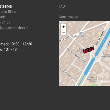
E
PAGE
ateshop
FAQ
DU
ouis Blanc
UIT
PRODUIT
aris
Nous trouver
6 34 98
@vegaskateshop.fr
amedi: 10h30 - 19h30
e: 13h - 19h