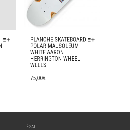
PLANCHE SKATEBOARD
N
POLAR MAUSOLEUM
WHITE AARON
HERRINGTON WHEEL
WELLS
CE
PRODUIT
75,00
€
A
PLUSIEURS
VARIATIONS.
LES
OPTIONS
PEUVENT
ÊTRE
LÉGAL
CHOISIES