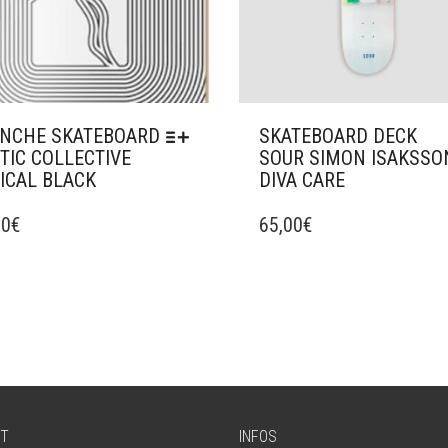
NCHE SKATEBOARD
SKATEBOARD DECK
TIC COLLECTIVE
SOUR SIMON ISAKSSO
ICAL BLACK
DIVA CARE
CE
UIT
00
€
PRODUIT
65,00
€
A
IEURS
PLUSIEURS
ATIONS.
VARIATIONS.
LES
ONS
OPTIONS
VENT
PEUVENT
ÊTRE
SIES
CHOISIES
SUR
T
INFOS
LA