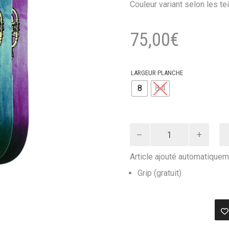
Couleur variant selon les te
75,00
€
LARGEUR PLANCHE
8
8.4
quantité
de
Planche
Article ajouté automatiquem
de
skateboard
Grip (gratuit)
TRUMPET
ONE
OFF