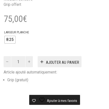
Grip offert
75,00
€
LARGEUR PLANCHE
8.25
quantité
AJOUTER AU PANIER
de
MAGENTA
Article ajouté automatiquement:
SKATEBOARD
DECK
Grip (gratuit)
MAGENTAJ
ONE
OFF
Ajouter à mes favoris
DAY