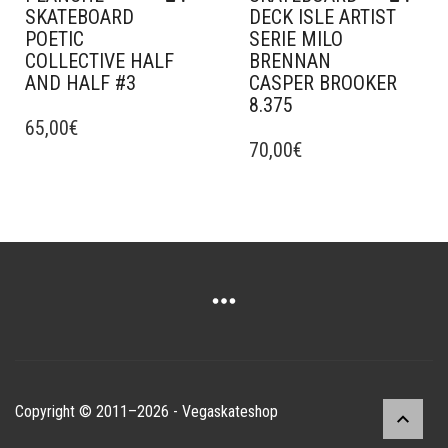
PRODUIT
PRODUIT
SKATEBOARD
DECK ISLE ARTIST
POETIC
SERIE MILO
COLLECTIVE HALF
BRENNAN
AND HALF #3
CASPER BROOKER
8.375
CE
PRODUIT
65,00
€
CE
A
PRODUIT
70,00
€
PLUSIEURS
A
VARIATIONS.
PLUSIEURS
LES
VARIATIONS.
OPTIONS
LES
PEUVENT
OPTIONS
ÊTRE
PEUVENT
CHOISIES
ÊTRE
SUR
CHOISIES
LA
SUR
PAGE
LA
DU
PAGE
Copyright © 2011–2026 - Vegaskateshop
PRODUIT
DU
PRODUIT