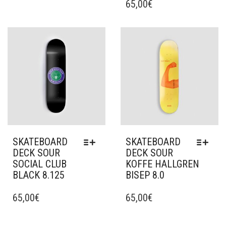
A
PRODUIT
65,00
€
PLUSIEURS
A
VARIATIONS.
PLUSIEURS
LES
VARIATIONS.
Ajouter à mes favoris
Ajouter à mes favoris
OPTIONS
LES
PEUVENT
OPTIONS
ÊTRE
PEUVENT
CHOISIES
ÊTRE
SUR
CHOISIES
LA
SUR
PAGE
LA
DU
PAGE
PRODUIT
DU
SKATEBOARD
SKATEBOARD
PRODUIT
DECK SOUR
DECK SOUR
SOCIAL CLUB
KOFFE HALLGREN
BLACK 8.125
BISEP 8.0
CE
CE
PRODUIT
65,00
€
PRODUIT
65,00
€
A
A
PLUSIEURS
PLUSIEURS