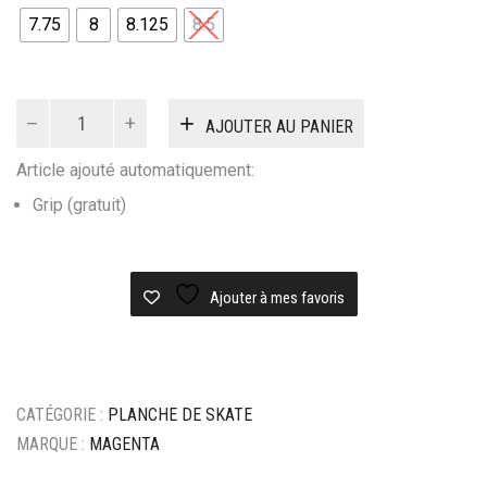
initial
actuel
7.75
8
8.125
8.5
était :
est :
65,00€.
50,00€.
quantité
AJOUTER AU PANIER
de
Planche
Article ajouté automatiquement:
skateboard
MAGENTA
Grip (gratuit)
Big
plant
team
Ajouter à mes favoris
wood
CATÉGORIE :
PLANCHE DE SKATE
MARQUE :
MAGENTA