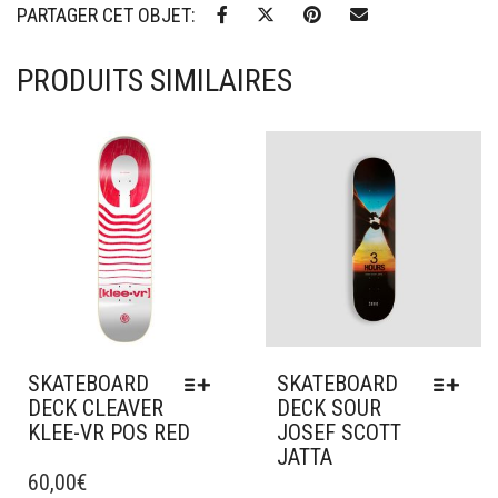
PARTAGER CET OBJET:
PRODUITS SIMILAIRES
Ajouter à mes favoris
Ajouter à mes favoris
SKATEBOARD
SKATEBOARD
DECK CLEAVER
DECK SOUR
KLEE-VR POS RED
JOSEF SCOTT
JATTA
CE
PRODUIT
60,00
€
CE