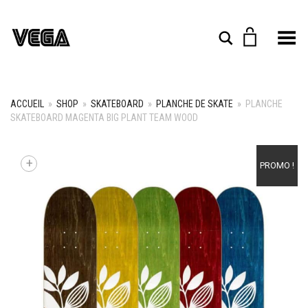
Toggle Menu
Rechercher
ACCUEIL
»
SHOP
»
SKATEBOARD
»
PLANCHE DE SKATE
»
PLANCHE
SKATEBOARD MAGENTA BIG PLANT TEAM WOOD
+
PROMO !