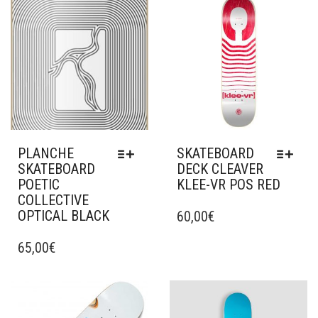
Ajouter à mes favoris
Ajouter à mes favoris
PLANCHE
SKATEBOARD
SKATEBOARD
DECK CLEAVER
POETIC
KLEE-VR POS RED
COLLECTIVE
CE
OPTICAL BLACK
PRODUIT
60,00
€
CE
A
PRODUIT
65,00
€
PLUSIEURS
A
VARIATIONS.
PLUSIEURS
LES
VARIATIONS.
OPTIONS
Ajouter à mes favoris
Ajouter à mes favoris
LES
PEUVENT