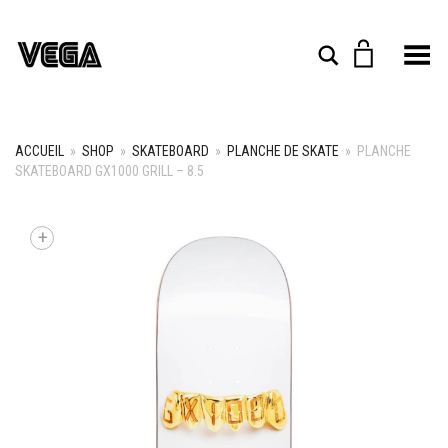
Toggle Menu
Rechercher
ACCUEIL
»
SHOP
»
SKATEBOARD
»
PLANCHE DE SKATE
»
PLANCHE
SKATEBOARD GX1000 GRILL – 8.5
+