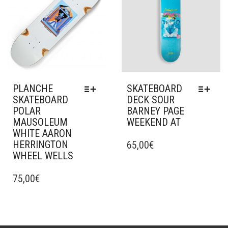
OPTIONS
ÊTRE
PEUVENT
CHOISIES
ÊTRE
SUR
CHOISIES
LA
SUR
PAGE
LA
DU
PAGE
PRODUIT
DU
PLANCHE
SKATEBOARD
PRODUIT
SKATEBOARD
DECK SOUR
POLAR
BARNEY PAGE
MAUSOLEUM
WEEKEND AT
WHITE AARON
CE
HERRINGTON
PRODUIT
65,00
€
WHEEL WELLS
A
CE
PLUSIEURS
PRODUIT
75,00
€
VARIATIONS.
A
LES
PLUSIEURS
OPTIONS
VARIATIONS.
PEUVENT
LES
ÊTRE