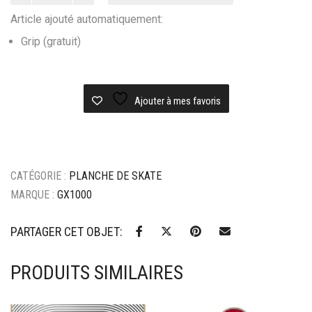
Planche
Article ajouté automatiquement:
skateboard
GX1000
Grip (gratuit)
Grill
-
8.5
Ajouter à mes favoris
CATÉGORIE :
PLANCHE DE SKATE
MARQUE :
GX1000
PARTAGER CET OBJET:
PRODUITS SIMILAIRES