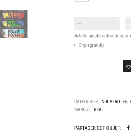
quantité
de
Planche
Article ajouté automatiquem
skateboard
real
Grip (gratuit)
script
colorblock
ishod
-
8.28
CATÉGORIES :
NOUVEAUTÉS
,
MARQUE :
REAL
PARTAGER CET OBJET: