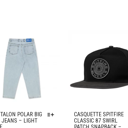
ter à mes favoris
Ajouter à mes favoris
TALON POLAR BIG
CASQUETTE SPITFIRE
 JEANS – LIGHT
CLASSIC 87 SWIRL
E
PATCH SNAPBACK –