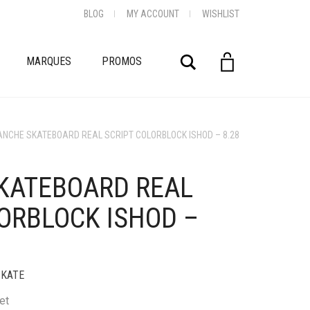
BLOG
MY ACCOUNT
WISHLIST
Rechercher
MARQUES
PROMOS
ANCHE SKATEBOARD REAL SCRIPT COLORBLOCK ISHOD – 8.28
KATEBOARD REAL
+
ORBLOCK ISHOD –
SKATE
et