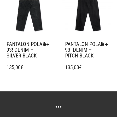
ÊTRE
CHOISIES
SUR
LA
PAGE
DU
PRODUIT
PANTALON POLAR
PANTALON POLAR
93! DENIM –
93! DENIM –
SILVER BLACK
PITCH BLACK
CE
CE
PRODUIT
135,00
€
PRODUIT
135,00
€
A
A
PLUSIEURS
PLUSIEURS
VARIATIONS.
VARIATIONS.
LES
LES
OPTIONS
OPTIONS
PEUVENT
PEUVENT
ÊTRE
ÊTRE
CHOISIES
CHOISIES