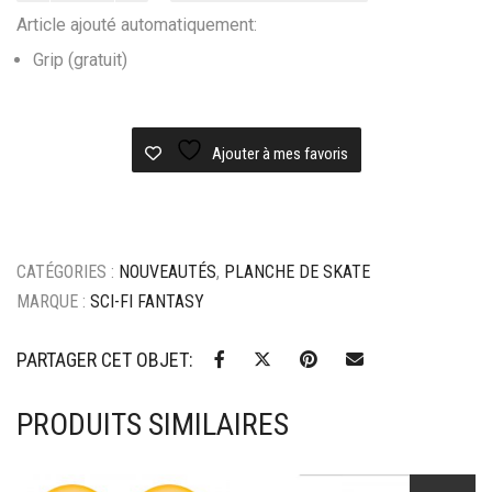
Planche
Article ajouté automatiquement:
skateboard
Sci-
Grip (gratuit)
Fi
Fantasy
Motorcycle
Ajouter à mes favoris
deck
CATÉGORIES :
NOUVEAUTÉS
,
PLANCHE DE SKATE
MARQUE :
SCI-FI FANTASY
PARTAGER CET OBJET:
PRODUITS SIMILAIRES