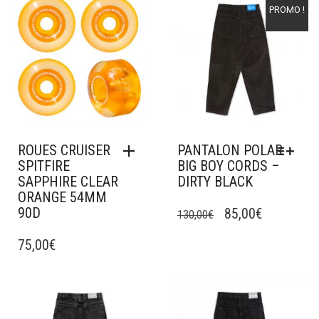
Ajouter à mes favoris
Ajouter à mes favoris
PROMO !
ROUES CRUISER
PANTALON POLAR
SPITFIRE
BIG BOY CORDS –
SAPPHIRE CLEAR
DIRTY BLACK
ORANGE 54MM
CE
90D
LE
LE
PRODUIT
85,00
€
130,00
€
A
PRIX
PRIX
75,00
€
PLUSIEURS
INITIAL
ACTUEL
VARIATIONS.
ÉTAIT :
EST :
LES
OPTIONS
130,00€.
85,00€.
Ajouter à mes favoris
Ajouter à mes favoris
PEUVENT