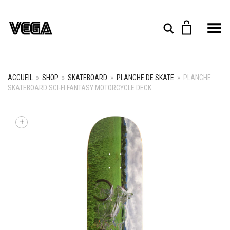
Toggle Menu
Rechercher
ACCUEIL
»
SHOP
»
SKATEBOARD
»
PLANCHE DE SKATE
»
PLANCHE
SKATEBOARD SCI-FI FANTASY MOTORCYCLE DECK
+