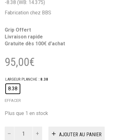
-8.38 (WB: 14.375)
Fabrication chez BBS
Grip Offert
Livraison rapide
Gratuite dès 100€ d’achat
95,00
€
LARGEUR PLANCHE
: 8.38
8.38
EFFACER
Plus que 1 en stock
quantité
AJOUTER AU PANIER
de