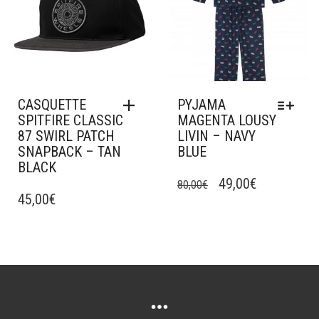
CASQUETTE
PYJAMA
SPITFIRE CLASSIC
MAGENTA LOUSY
87 SWIRL PATCH
LIVIN – NAVY
SNAPBACK – TAN
BLUE
BLACK
CE
LE
LE
PRODUIT
49,00
€
80,00
€
45,00
€
A
PRIX
PRIX
PLUSIEURS
INITIAL
ACTUEL
VARIATIONS.
ÉTAIT :
EST :
LES
OPTIONS
80,00€.
49,00€.
PEUVENT
ÊTRE
CHOISIES