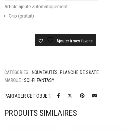
Planche
Article ajouté automatiquement:
skateboard
Sci-
Grip (gratuit)
Fi
Fantasy
Total
Ajouter à mes favoris
Performance
CATÉGORIES :
NOUVEAUTÉS
,
PLANCHE DE SKATE
MARQUE :
SCI-FI FANTASY
PARTAGER CET OBJET:
PRODUITS SIMILAIRES