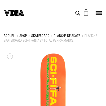
Toggle Menu
Rechercher
ACCUEIL
»
SHOP
»
SKATEBOARD
»
PLANCHE DE SKATE
»
PLANCHE
SKATEBOARD SCI-FI FANTASY TOTAL PERFORMANCE
+