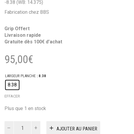
-8.38 (WB: 14.375)
Fabrication chez BBS
Grip Offert
Livraison rapide
Gratuite dès 100€ d’achat
95,00
€
LARGEUR PLANCHE
: 8.38
8.38
EFFACER
Plus que 1 en stock
quantité
AJOUTER AU PANIER
de