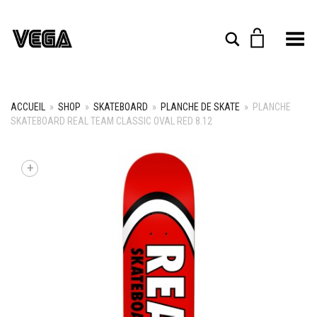
Toggle Menu
Rechercher
ACCUEIL
»
SHOP
»
SKATEBOARD
»
PLANCHE DE SKATE
»
PLANCHE
SKATEBOARD REAL TEAM CLASSIC OVAL RED 8.12
+