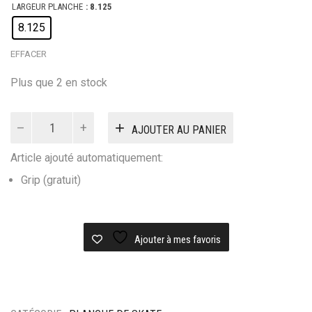
LARGEUR PLANCHE
: 8.125
8.125
EFFACER
Plus que 2 en stock
quantité
AJOUTER AU PANIER
de
Planche
Article ajouté automatiquement:
skateboard
REAL
Grip (gratuit)
TEAM
CLASSIC
OVAL
Ajouter à mes favoris
RED
8.12