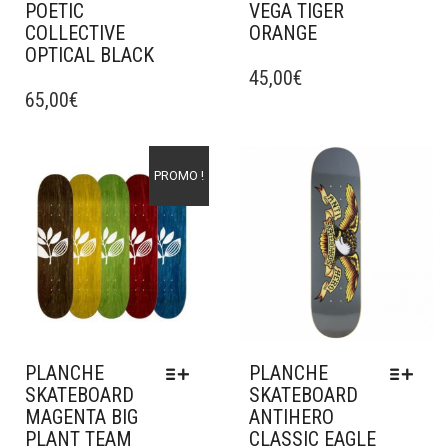
POETIC
VEGA TIGER
COLLECTIVE
ORANGE
OPTICAL BLACK
CE
CE
PRODUIT
45,00
€
PRODUIT
65,00
€
A
A
PLUSIEURS
PLUSIEURS
VARIATIONS.
VARIATIONS.
LES
Ajouter à mes favoris
Ajouter à mes favoris
PROMO !
LES
OPTIONS
OPTIONS
PEUVENT
PEUVENT
ÊTRE
ÊTRE
CHOISIES
CHOISIES
SUR
SUR
LA
LA
PAGE
PAGE
DU
DU
PRODUIT
PLANCHE
PLANCHE
PRODUIT
SKATEBOARD
SKATEBOARD
MAGENTA BIG
ANTIHERO
PLANT TEAM
CLASSIC EAGLE