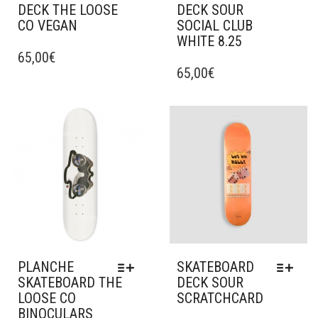
DECK THE LOOSE
DECK SOUR
CO VEGAN
SOCIAL CLUB
WHITE 8.25
CE
PRODUIT
65,00
€
CE
A
PRODUIT
65,00
€
PLUSIEURS
A
VARIATIONS.
PLUSIEURS
LES
VARIATIONS.
Ajouter à mes favoris
Ajouter à mes favoris
OPTIONS
LES
PEUVENT
OPTIONS
ÊTRE
PEUVENT
CHOISIES
ÊTRE
SUR
CHOISIES
LA
SUR
PAGE
LA
DU
PAGE
PRODUIT
DU
PLANCHE
SKATEBOARD
PRODUIT
SKATEBOARD THE
DECK SOUR
LOOSE CO
SCRATCHCARD
BINOCULARS
CE