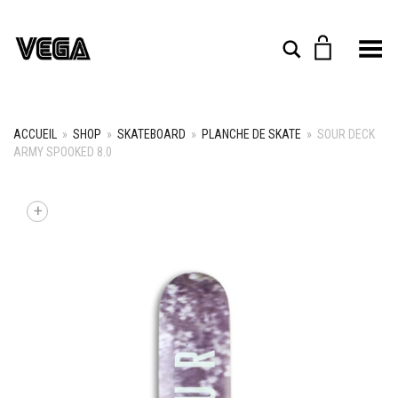
Toggle Menu
Rechercher
ACCUEIL
»
SHOP
»
SKATEBOARD
»
PLANCHE DE SKATE
»
SOUR DECK
ARMY SPOOKED 8.0
+