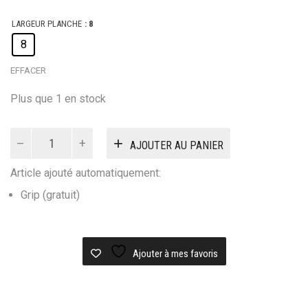
LARGEUR PLANCHE
: 8
8
EFFACER
Plus que 1 en stock
quantité
AJOUTER AU PANIER
de
SOUR
Article ajouté automatiquement:
DECK
ARMY
Grip (gratuit)
SPOOKED
8.0
Ajouter à mes favoris