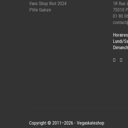
LA
LA
Vans Shop Riot 2024
18 Rue L
PAGE
PAG
Ptite Guinze
75010 P
DU
DU
01 80 0
PRODUIT
PROD
contact
Horaires
Lundi/S
Dimanch
Copyright © 2011–2026 - Vegaskateshop