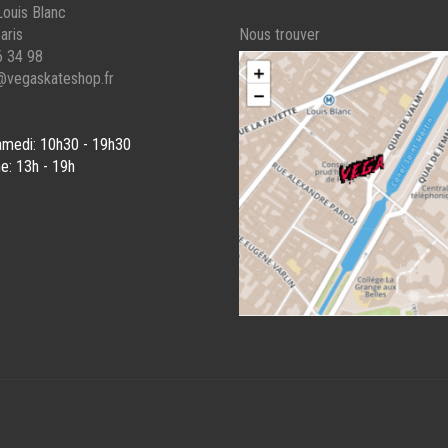
LA
ouis Blanc
E
PAGE
aris
Nous trouver
DU
6 34 98
UIT
PRODUIT
@vegaskateshop.fr
amedi: 10h30 - 19h30
e: 13h - 19h