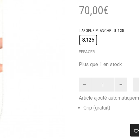
70,00
€
LARGEUR PLANCHE
: 8.125
8.125
EFFACER
Plus que 1 en stock
quantité
de
SOUR
Article ajouté automatiquem
DECK
NISSE
Grip (gratuit)
INGERMARSSON
MONEY
8.125