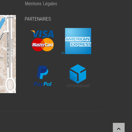
LA
Mentions Légales
PAGE
DU
PARTENAIRES
PRODUIT