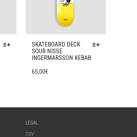
SKATEBOARD DECK
SOUR NISSE
INGERMARSSON KEBAB
CE
PRODUIT
65,00
€
A
PLUSIEURS
VARIATIONS.
LES
OPTIONS
PEUVENT
ÊTRE
LÉGAL
CHOISIES
SUR
CGV