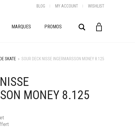
BLOG
MY ACCOUNT
WISHLIST
Rechercher
MARQUES
PROMOS
DE SKATE
»
SOUR DECK NISSE INGERMARSSON MONEY 8.125
NISSE
SON MONEY 8.125
et
ffert