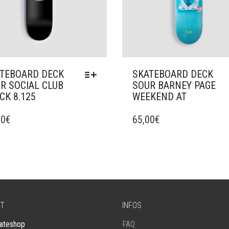
TEBOARD DECK
SKATEBOARD DECK
R SOCIAL CLUB
SOUR BARNEY PAGE
CK 8.125
WEEKEND AT
CE
UIT
00
€
PRODUIT
65,00
€
A
IEURS
PLUSIEURS
ATIONS.
VARIATIONS.
LES
ONS
OPTIONS
VENT
PEUVENT
ÊTRE
T
INFOS
SIES
CHOISIES
SUR
ateshop
FAQ