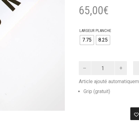
65,00
€
LARGEUR PLANCHE
7.75
8.25
quantité
de
SKATEBOARD
Article ajouté automatiquem
DECK
SOUR
Grip (gratuit)
SOUR
ARMY
WHITE