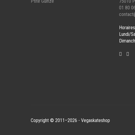
Ptite Guinze
75010 P
PRODUIT
PROD
01 80 0
contact
Horaires
Lundi/S
Dimanch
Copyright © 2011–2026 - Vegaskateshop