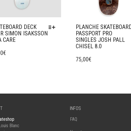
TEBOARD DECK
PLANCHE SKATEBOAR
R SIMON ISAKSSON
PASSPORT PRO
A CARE
SINGLES JOSH PALL
CHISEL 8.0
UIT
00
€
CE
PRODUIT
75,00
€
IEURS
A
ATIONS.
PLUSIEURS
VARIATIONS.
ONS
LES
VENT
OPTIONS
PEUVENT
SIES
ÊTRE
T
INFOS
CHOISIES
SUR
ateshop
FAQ
E
LA
ouis Blanc
PAGE