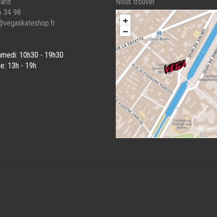
aris
Nous trouver
UIT
DU
6 34 98
PRODUIT
@vegaskateshop.fr
amedi: 10h30 - 19h30
e: 13h - 19h