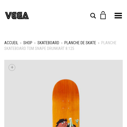
Toggle Menu
Rechercher
ACCUEIL
»
SHOP
»
SKATEBOARD
»
PLANCHE DE SKATE
»
PLANCHE
SKATEBOARD TOM SNAPE DRUNKART 8.125
+