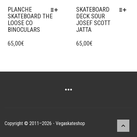
DU
PRODUIT
PLANCHE
SKATEBOARD
PRODUIT
SKATEBOARD THE
DECK SOUR
LOOSE CO
JOSEF SCOTT
BINOCULARS
JATTA
CE
CE
PRODUIT
65,00
€
PRODUIT
65,00
€
A
A
PLUSIEURS
PLUSIEURS
VARIATIONS.
VARIATIONS.
LES
LES
OPTIONS
OPTIONS
PEUVENT
PEUVENT
ÊTRE
ÊTRE
CHOISIES
CHOISIES
SUR
SUR
LA
LA
PAGE
PAGE
Copyright © 2011–2026 - Vegaskateshop
DU
DU
PRODUIT
PRODUIT