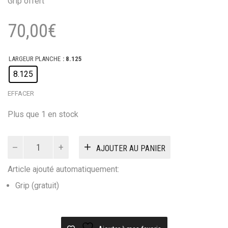
Grip offert
70,00
€
LARGEUR PLANCHE
: 8.125
8.125
EFFACER
Plus que 1 en stock
quantité
AJOUTER AU PANIER
de
Planche
Article ajouté automatiquement:
Skateboard
TOM
Grip (gratuit)
SNAPE
DRUNKART
8.125