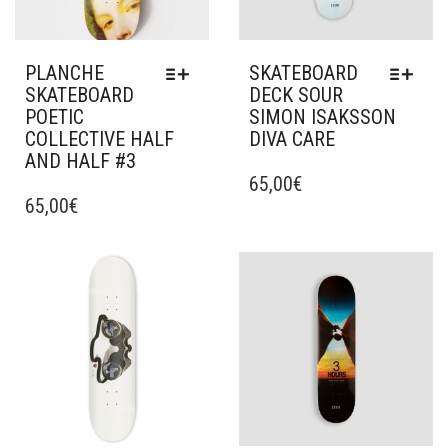
PLANCHE
SKATEBOARD
SKATEBOARD
DECK SOUR
POETIC
SIMON ISAKSSON
COLLECTIVE HALF
DIVA CARE
AND HALF #3
CE
CE
PRODUIT
65,00
€
PRODUIT
65,00
€
A
A
PLUSIEURS
PLUSIEURS
VARIATIONS.
VARIATIONS.
LES
Ajouter à mes favoris
Ajouter à mes favoris
LES
OPTIONS
OPTIONS
PEUVENT
PEUVENT
ÊTRE
ÊTRE
CHOISIES
CHOISIES
SUR
SUR
LA
LA
PAGE
PAGE
DU