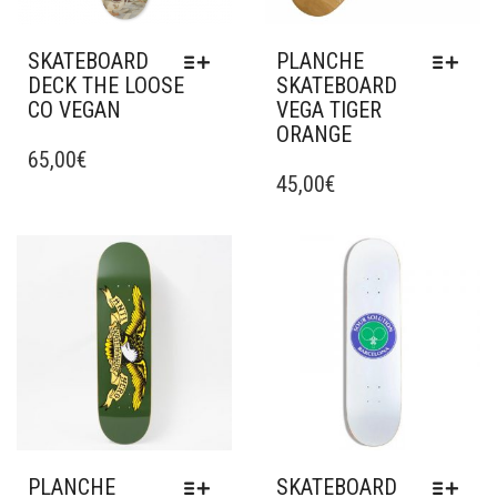
SKATEBOARD
PLANCHE
DECK THE LOOSE
SKATEBOARD
CO VEGAN
VEGA TIGER
ORANGE
CE
PRODUIT
65,00
€
CE
A
PRODUIT
45,00
€
PLUSIEURS
A
VARIATIONS.
PLUSIEURS
LES
VARIATIONS.
Ajouter à mes favoris
Ajouter à mes favoris
OPTIONS
LES
PEUVENT
OPTIONS
ÊTRE
PEUVENT
CHOISIES
ÊTRE
SUR
CHOISIES
LA
SUR
PAGE
LA
DU
PAGE
PRODUIT
DU
PLANCHE
SKATEBOARD