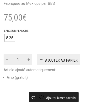
Fabriquée au Mexique par BBS
75,00
€
LARGEUR PLANCHE
8.25
quantité
AJOUTER AU PANIER
de
POLAR
Article ajouté automatiquement:
deck
Planet
Grip (gratuit)
Herrington
Wheel
Wells
Ajouter à mes favoris
-
8.25