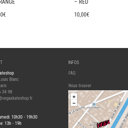
RANGE
– RED
00
€
10,00
€
T
INFOS
ateshop
FAQ
ouis Blanc
aris
Nous trouver
6 34 98
@vegaskateshop.fr
amedi: 10h30 - 19h30
e: 13h - 19h