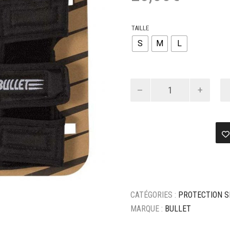
TAILLE
S
M
L
quantité
de
BULLET
PROTEGE
POIGNETS
CATÉGORIES :
PROTECTION S
MARQUE :
BULLET