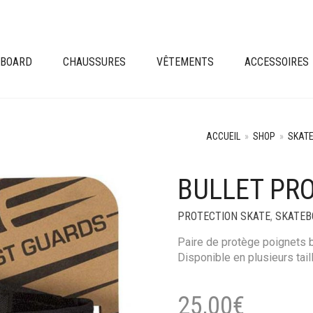
EBOARD
CHAUSSURES
VÊTEMENTS
ACCESSOIRES
ACCUEIL
»
SHOP
»
SKAT
BULLET PR
PROTECTION SKATE
,
SKATEB
Paire de protège poignets b
Disponible en plusieurs tail
25,00
€