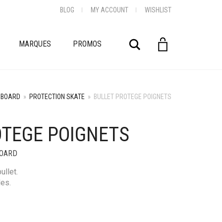
BLOG
MY ACCOUNT
WISHLIST
Rechercher
MARQUES
PROMOS
EBOARD
»
PROTECTION SKATE
»
BULLET PROTEGE POIGNETS
OTEGE POIGNETS
OARD
ullet.
les.