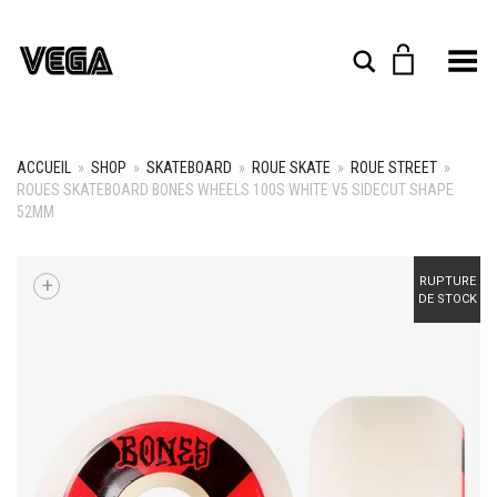
Toggle Menu
Rechercher
ACCUEIL
»
SHOP
»
SKATEBOARD
»
ROUE SKATE
»
ROUE STREET
»
ROUES SKATEBOARD BONES WHEELS 100S WHITE V5 SIDECUT SHAPE
52MM
+
RUPTURE
DE STOCK