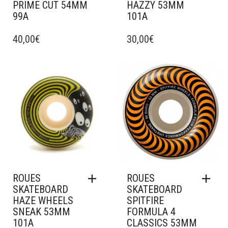
PRIME CUT 54MM
HAZZY 53MM
99A
101A
40,00
€
30,00
€
Ajouter à mes favoris
Ajouter à mes favoris
ROUES
ROUES
SKATEBOARD
SKATEBOARD
HAZE WHEELS
SPITFIRE
SNEAK 53MM
FORMULA 4
101A
CLASSICS 53MM