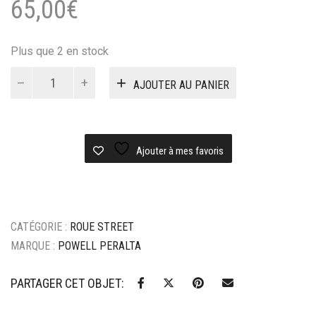
65,00
€
Plus que 2 en stock
quantité
AJOUTER AU PANIER
de
ROUES
POWELL
PERALTA
DRAGON
Ajouter à mes favoris
WHEELS
52
x
31MM
CATÉGORIE :
ROUE STREET
93A
MARQUE :
POWELL PERALTA
PARTAGER CET OBJET: