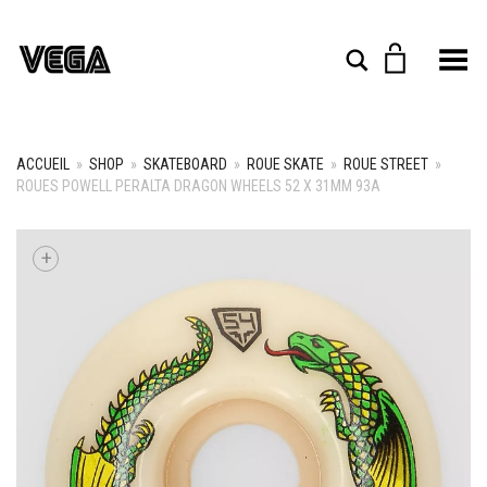
Toggle Menu
Rechercher
ACCUEIL
»
SHOP
»
SKATEBOARD
»
ROUE SKATE
»
ROUE STREET
»
ROUES POWELL PERALTA DRAGON WHEELS 52 X 31MM 93A
+