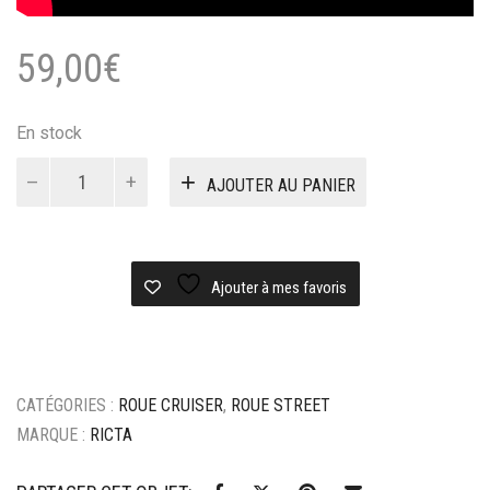
59,00
€
En stock
quantité
AJOUTER AU PANIER
de
Roues
ricta
chrome
clouds
Ajouter à mes favoris
54mm
92a
CATÉGORIES :
ROUE CRUISER
,
ROUE STREET
MARQUE :
RICTA