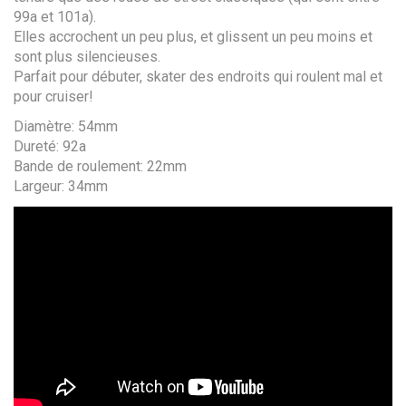
99a et 101a).
Elles accrochent un peu plus, et glissent un peu moins et
sont plus silencieuses.
Parfait pour débuter, skater des endroits qui roulent mal et
pour cruiser!
Diamètre: 54mm
Dureté: 92a
Bande de roulement: 22mm
Largeur: 34mm