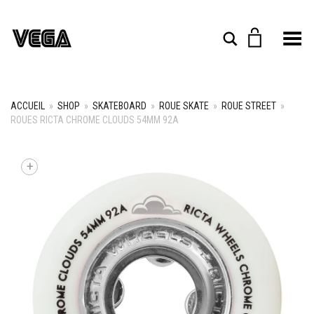
Toggle Menu
Rechercher
ACCUEIL
»
SHOP
»
SKATEBOARD
»
ROUE SKATE
»
ROUE STREET
»
ROUES RICTA CHROME CLOUDS 54MM 92A
+