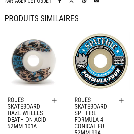
PARTAGER CET OBJET:
PRODUITS SIMILAIRES
Ajouter à mes favoris
Ajouter à mes favoris
ROUES
ROUES
SKATEBOARD
SKATEBOARD
HAZE WHEELS
SPITFIRE
DEATH ON ACID
FORMULA 4
52MM 101A
CONICAL FULL
52MM 99A