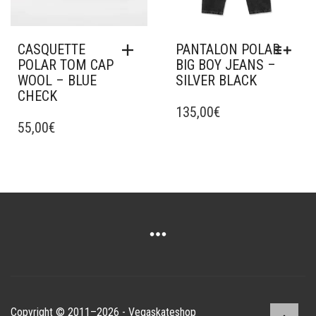
LA
PAGE
DU
CASQUETTE
PANTALON POLAR
PRODUIT
POLAR TOM CAP
BIG BOY JEANS –
WOOL – BLUE
SILVER BLACK
CHECK
CE
PRODUIT
135,00
€
55,00
€
A
PLUSIEURS
VARIATIONS.
LES
OPTIONS
PEUVENT
ÊTRE
CHOISIES
SUR
LA
PAGE
DU
Copyright © 2011–2026 - Vegaskateshop
PRODUIT