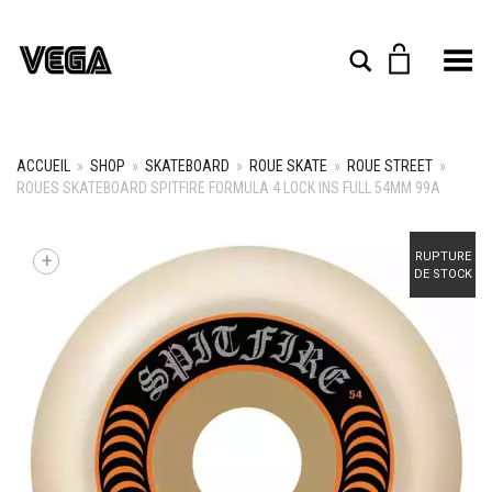
Toggle Menu
Rechercher
ACCUEIL
»
SHOP
»
SKATEBOARD
»
ROUE SKATE
»
ROUE STREET
»
ROUES SKATEBOARD SPITFIRE FORMULA 4 LOCK INS FULL 54MM 99A
+
RUPTURE
DE STOCK