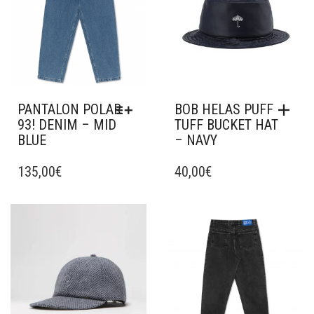
PANTALON POLAR
BOB HELAS PUFF
93! DENIM – MID
TUFF BUCKET HAT
BLUE
– NAVY
CE
PRODUIT
135,00
€
40,00
€
A
PLUSIEURS
VARIATIONS.
Ajouter à mes favoris
Ajouter à mes favoris
LES
OPTIONS
PEUVENT
ÊTRE
CHOISIES
SUR