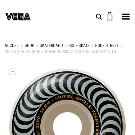
Toggle Menu
Rechercher
ACCUEIL
»
SHOP
»
SKATEBOARD
»
ROUE SKATE
»
ROUE STREET
»
ROUES SKATEBOARD SPITFIRE FORMULA 4 CLASSICS 54MM 101A
+