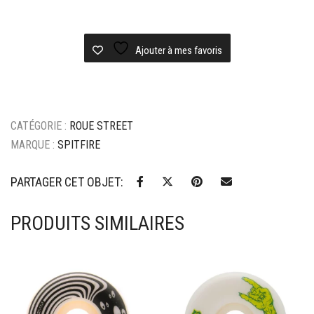
ROUES
SKATEBOARD
SPITFIRE
FORMULA
Ajouter à mes favoris
4
CLASSICS
54MM
101A
CATÉGORIE :
ROUE STREET
MARQUE :
SPITFIRE
PARTAGER CET OBJET:
PRODUITS SIMILAIRES
Ajouter à mes favoris
Ajouter à mes favoris