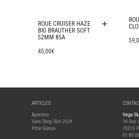
ROU
ROUE CRUISER HAZE
CLO
BIG BRAUTHER SOFT
52MM 85A
59,
45,00
€
ARTICLES
CONTAC
Aperitivo
Vega Sk
Vans Shop Riot 2024
18 Rue L
Ptite Guinze
75010 P
01 80 0