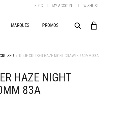
BLOG
MY ACCOUNT
WISHLIST
Rechercher
MARQUES
PROMOS
CRUISER
»
ROUE CRUISER HAZE NIGHT CRAWLER 60MM 83A
ER HAZE NIGHT
+
0MM 83A