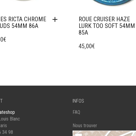
ES RICTA CHROME
ROUE CRUISER HAZE
UDS 54MM 86A
LURK TOO SOFT 54MM
85A
00
€
45,00
€
T
INFOS
ateshop
FAQ
ouis Blanc
aris
Nous trouver
6 34 98