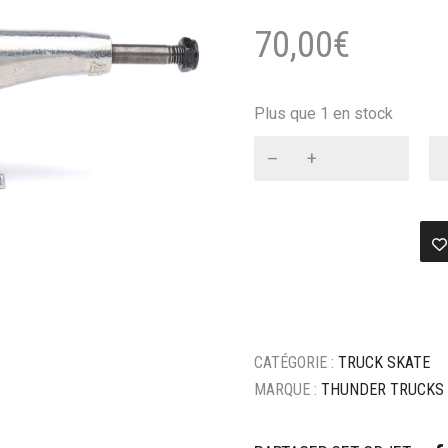
70,00
€
Plus que 1 en stock
quantité
de
TRUCKS
THUNDER
151
RAW
POLISHED
(VENDUS
PAR
PAIRE)
CATÉGORIE :
TRUCK SKATE
MARQUE :
THUNDER TRUCKS