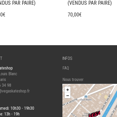
NDUS PAR PAIRE)
(VENDUS PAR PAIRE)
00
€
70,00
€
T
INFOS
ateshop
FAQ
ouis Blanc
aris
Nous trouver
6 34 98
@vegaskateshop.fr
amedi: 10h30 - 19h30
e: 13h - 19h