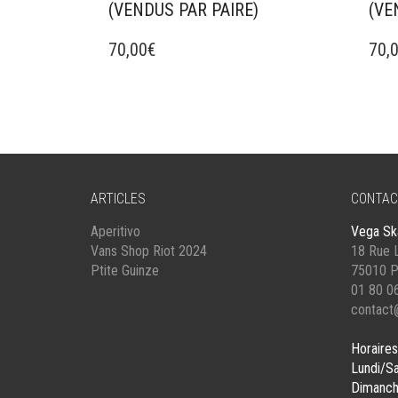
(VENDUS PAR PAIRE)
(VE
70,00
€
70,
ARTICLES
CONTAC
Aperitivo
Vega Sk
Vans Shop Riot 2024
18 Rue L
Ptite Guinze
75010 P
01 80 0
contact
Horaires
Lundi/S
Dimanch