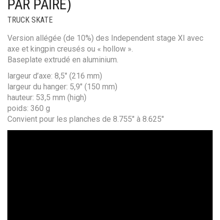
PAR PAIRE)
TRUCK SKATE
Version allégée (de 10%) des Independent stage XI avec
axe et kingpin creusés ou « hollow ».
Baseplate extrudé en aluminium.
largeur d’axe: 8,5″ (216 mm)
largeur du hanger: 5,9″ (150 mm)
hauteur: 53,5 mm (high)
poids: 360 g
Convient pour les planches de 8.755″ à 8.625″