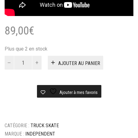
89,00
€
Plus que 2 en stock
quantité
AJOUTER AU PANIER
de
TRUCKS
INDEPENDENT
STAGE
XI
Ajouter à mes favoris
149
FORGED
HOLLOW
(VENDUS
CATÉGORIE :
TRUCK SKATE
PAR
PAIRE)
MARQUE :
INDEPENDENT