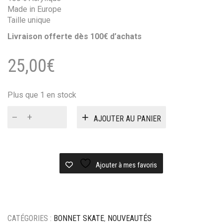
Made in Europe
Taille unique
Livraison offerte dès 100€ d’achats
25,00
€
Plus que 1 en stock
quantité
AJOUTER AU PANIER
de
Bonnet
Magenta
Fam
beanie
Ajouter à mes favoris
-
heather
grey
CATÉGORIES :
BONNET SKATE
,
NOUVEAUTÉS