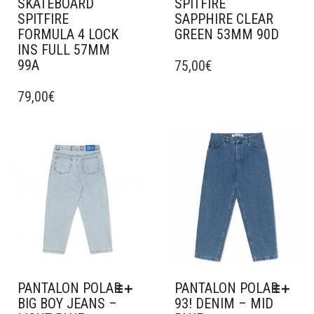
SKATEBOARD
SPITFIRE
SPITFIRE
SAPPHIRE CLEAR
FORMULA 4 LOCK
GREEN 53MM 90D
INS FULL 57MM
99A
75,00
€
79,00
€
Ajouter à mes favoris
Ajouter à mes favoris
PANTALON POLAR
PANTALON POLAR
BIG BOY JEANS –
93! DENIM – MID