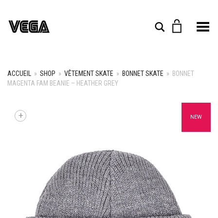
Toggle Menu
Rechercher
ACCUEIL
»
SHOP
»
VÊTEMENT SKATE
»
BONNET SKATE
»
BONNET
MAGENTA FAM BEANIE – HEATHER GREY
+
NEW